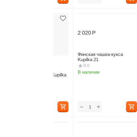
2 020
Р
Финская чашка-кукса
Kupilka 21
2 075
Р
0.0
В наличии
Разделочная доска Kupilka
Kaarna Medium
0.0
В наличии
+
+
−
−