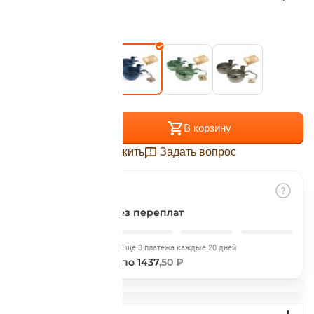
Подробнее
об оплате Плайтом
Цвет:
Blueberry
Остались вопросы?
25
8 800 302-02-51
+
−
В корзину
plait.ru
раз в 2
недели
Отложить
Задать вопрос
Разбить на части
без переплат
Сегодня
Еще 3 платежа каждые 20 дней
1437
,50 ₽
по 1437
,50 ₽