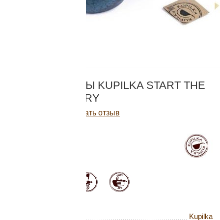
Добавляйте товары
в корзину
Оплачивайте сегодня только
КОД:
KTE
25
% картой любого банка
НАБОР ПОСУДЫ KUPILKA START THE
DAY, BLUEBERRY
Получайте товар
Написать отзыв
выбранный способом
5 750
Р
В наличии
Оставшиеся
75
% будут
списываться
с вашей карты
по
25
%
каждые 2 недели
Бренд
Kupilka