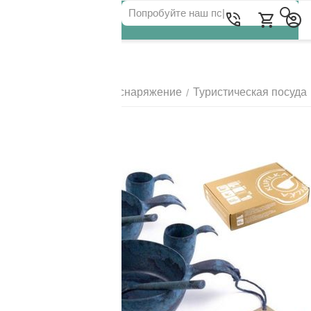
Для клиентов всех банков
Главная
Походное снаряжение
Туристическая посуда
/
/
РАЗБЕЙТЕ
ОПЛАТУ
НА ЧАСТИ
БЕЗ ПЕРЕПЛАТ
ГРАФИК ПЛАТЕЖЕЙ
Сегодня
25
%