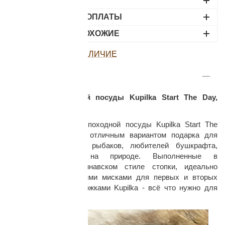
ДОСТАВКА
ВАРИАНТЫ ОПЛАТЫ
НАЙДИТЕ ПОХОЖИЕ
ПОСМОТРЕТЬ НАЛИЧИЕ
ОПИСАНИЕ
раз в 2 недели
Набор туристической посуды Kupilka Start The Day,
Blueberry
Оригинальный набор походной посуды Kupilka Start The
Day, Blueberry будет отличным вариантом подарка для
туристов, охотников, рыбаков, любителей бушкрафта,
кемпинга, отдыха на природе. Выполненные в
традиционном скандинавском стиле стопки, идеально
сочетаются с глубокими мисками для первых и вторых
блюд и столовыми ложками Kupilka - всё что нужно для
хорошего начала дня.