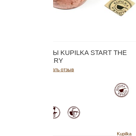
Добавляйте товары
в корзину
Оплачивайте сегодня только
КОД:
KTE
25
% картой любого банка
НАБОР ПОСУДЫ KUPILKA START THE
DAY, CRANBERRY
Получайте товар
Написать отзыв
выбранный способом
5 750
Р
В наличии
Оставшиеся
75
% будут
списываться
с вашей карты
по
25
%
каждые 2 недели
Бренд
Kupilka