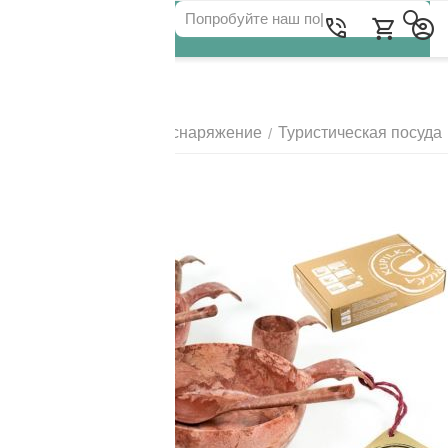
Для клиентов всех банков
Главная
Походное снаряжение
Туристическая посуда
/
/
РАЗБЕЙТЕ
ОПЛАТУ
НА ЧАСТИ
БЕЗ ПЕРЕПЛАТ
ГРАФИК ПЛАТЕЖЕЙ
Сегодня
25
%