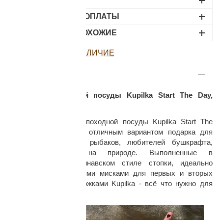
ДОСТАВКА
ВАРИАНТЫ ОПЛАТЫ
НАЙДИТЕ ПОХОЖИЕ
ПОСМОТРЕТЬ НАЛИЧИЕ
ОПИСАНИЕ
раз в 2 недели
Набор туристической посуды Kupilka Start The Day,
Cranberry
Оригинальный набор походной посуды Kupilka Start The
Day, Cranberry будет отличным вариантом подарка для
туристов, охотников, рыбаков, любителей бушкрафта,
кемпинга, отдыха на природе. Выполненные в
традиционном скандинавском стиле стопки, идеально
сочетаются с глубокими мисками для первых и вторых
блюд и столовыми ложками Kupilka - всё что нужно для
хорошего начала дня.