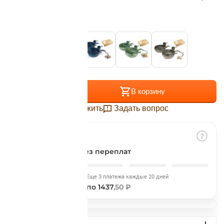
Подробнее
об оплате Плайтом
Цвет:
Cranberry
Остались вопросы?
25
8 800 302-02-51
+
−
В корзину
plait.ru
раз в 2
недели
Отложить
Задать вопрос
Разбить на части
без переплат
Сегодня
Еще 3 платежа каждые 20 дней
1437
,50 ₽
по 1437
,50 ₽