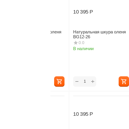
10 500
Р
10 395
Р
Натуральная шкура оленя
Натуральная шкура оленя
BG12-21
BG12-26
0.0
0.0
В наличии
В наличии
+
+
−
−
10 395
Р
10 395
Р