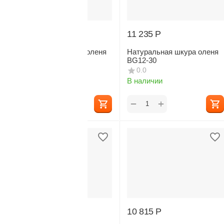
11 340
Р
11 235
Р
Натуральная шкура оленя
Натуральная шкура оленя
BG12-45
BG12-30
0.0
0.0
В наличии
В наличии
+
+
−
−
10 920
Р
10 815
Р