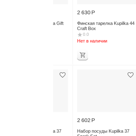
3 076
Р
2 630
Р
Набор посуды Kupilka Gift
Финская тарелка Kupilka 44
Box
Craft Box
5
0.0
1
Нет в наличии
Нет в наличии
2 602
Р
2 602
Р
Набор посуды Kupilka 37
Набор посуды Kupilka 37