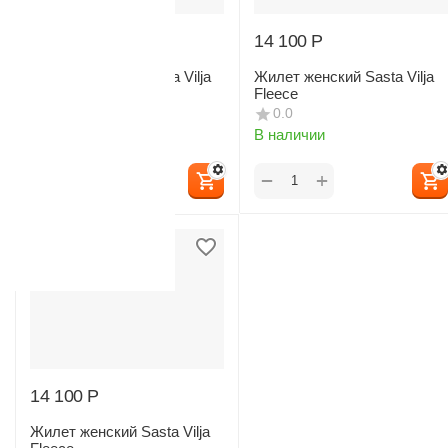
16 065
Р
14 100
Р
Куртка женская Sasta Vilja
Жилет женский Sasta Vilja
fleece
Fleece
0.0
0.0
В наличии
В наличии
+
+
−
−
14 100
Р
Жилет женский Sasta Vilja