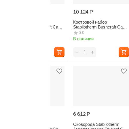
12 910
Р
10 124
Р
Костровой набор
Костровой набор
Stabilotherm Bushcraft Camp
Stabilotherm Bushcraft Camp
Fire Large
Fire Medium
0.0
0.0
В наличии
В наличии
+
+
−
−
7 809
Р
6 612
Р
Костровой набор
Сковорода Stabilotherm