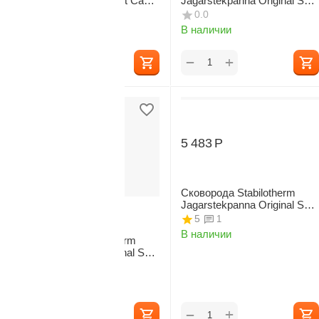
Stabilotherm Bushcraft Camp
Jagarstekpanna Original S4
Fire Small
28 см
0.0
0.0
В наличии
В наличии
+
+
−
−
5 483
Р
Сковорода Stabilotherm
Jagarstekpanna Original S3
6 150
Р
21 см
5
1
В наличии
Сковорода Stabilotherm
Jagarstekpanna Original S8
24 см
0.0
В наличии
+
+
−
−