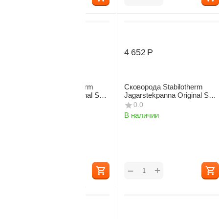
5 234
Р
4 652
Р
Сковорода Stabilotherm
Сковорода Stabilotherm
Jagarstekpanna Original S2
Jagarstekpanna Original S1
21 см
21 см
0.0
0.0
В наличии
В наличии
+
+
−
−