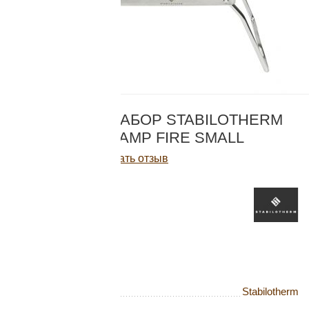
Добавляйте товары
в корзину
Оплачивайте сегодня только
КОД:
SBCFS
25
% картой любого банка
КОСТРОВОЙ НАБОР STABILOTHERM
BUSHCRAFT CAMP FIRE SMALL
Получайте товар
Написать отзыв
выбранный способом
7 809
Р
В наличии
Оставшиеся
75
% будут
списываться
с вашей карты
по
25
%
каждые 2 недели
Бренд
Stabilotherm