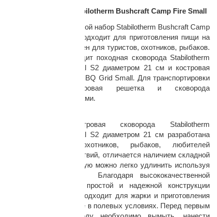
Костровой набор Stabilotherm Bushcraft Camp Fire Small
Туристический костровой набор Stabilotherm Bushcraft Camp
Fire Small идеально подходит для приготовления пищи на
природе и будет удобен для туристов, охотников, рыбаков.
В состав набора входит походная сковорода Stabilotherm
Jagarstekpanna Original S2 диаметром 21 см и костровая
решетка Stabilotherm BBQ Grid Small. Для транспортировки
раз в 2 недели
и хранения костровая решетка и сковорода
укомплектованы чехлами.
Особенности:
Туристическая костровая сковорода Stabilotherm
Jagarstekpanna Original S2 диаметром 21 см разработана
специально для охотников, рыбаков, любителей
бушкрафта и путешествий, отличается наличием складной
стальной ручки, которую можно легко удлинить используя
подручный материал. Благодаря высококачественной
углеродистой стали, простой и надежной конструкции
сковорода идеально подходит для жарки и приготовления
пищи на открытом огне в полевых условиях. Перед первым
применением сковороду необходимо вымыть, нанести