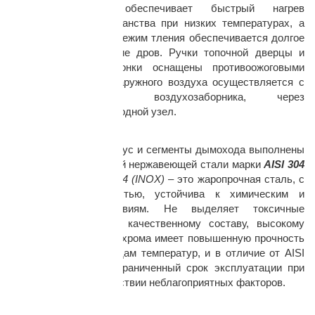
нагревается, что обеспечивает быстрый нагрев
отапливаемого пространства при низких температурах, а
при переводе печи в режим тления обеспечивается долгое
и равномерное горение дров. Ручки топочной дверцы и
регулировочной заслонки оснащены противоожоговыми
элементами. Забор наружного воздуха осуществляется с
помощью гибкого воздухозаборника, через
интегрированный проходной узел.
Материал:
Прочный сварной корпус и сегменты дымохода выполнены
из высококачественной нержавеющей стали марки
AISI 304
(INOX)
.
Сталь AISI 304 (INOX)
– это жаропрочная сталь, с
высокой жаростойкостью, устойчива к химическим и
кислотным воздействиям. Не выделяет токсичные
вещества. Благодаря качественному составу, высокому
содержанию никеля и хрома имеет повышенную прочность
и стойкость к перепадам температур, и в отличие от AISI
430, практически неограниченный срок эксплуатации при
максимальном воздействии неблагоприятных факторов.
Корпус: