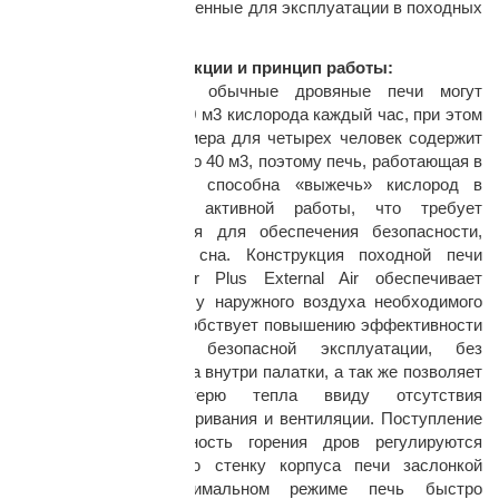
топлива не предназначенные для эксплуатации в походных
печах.
Особенность конструкции и принцип работы:
В процессе горения обычные дровяные печи могут
потреблять от 10 до 20 м3 кислорода каждый час, при этом
палатка среднего размера для четырех человек содержит
объем воздуха от 30 до 40 м3, поэтому печь, работающая в
герметичной палатке, способна «выжечь» кислород в
течение 2,5 часов активной работы, что требует
повышенного контроля для обеспечения безопасности,
особенно во время сна. Конструкция походной печи
Winnerwell Woodlander Plus External Air обеспечивает
неограниченную подачу наружного воздуха необходимого
для горения, что способствует повышению эффективности
тяги дымохода и безопасной эксплуатации, без
использования воздуха внутри палатки, а так же позволяет
минимизировать потерю тепла ввиду отсутствия
необходимости проветривания и вентиляции. Поступление
воздуха и интенсивность горения дров регулируются
встроенной в заднюю стенку корпуса печи заслонкой
(шибером). В максимальном режиме печь быстро