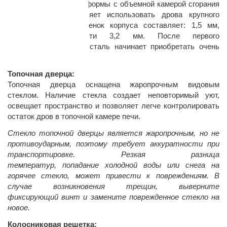
Корпус эргономичной формы с объемной камерой сгорания
(24,6 л), что позволяет использовать дрова крупного
размера. Толщина стенок корпуса составляет: 1,5 мм,
варочной поверхности 3,2 мм. После первого
обжига нержавеющая сталь начинает приобретать очень
красивый цвет патины.
Топочная дверца:
Топочная дверца оснащена жаропрочным видовым
стеклом. Наличие стекла создает неповторимый уют,
освещает пространство и позволяет легче контролировать
остаток дров в топочной камере печи.
Стекло топочной дверцы является жаропрочным, но не
противоударным, поэтому требует аккуратности при
транспортировке. Резкая разница
температур, попадание холодной воды или снега на
горячее стекло, может привести к повреждениям.
В
случае возникновения трещин, выверните
фиксирующий винт и замените поврежденное стекло на
новое.
Колосниковая решетка: