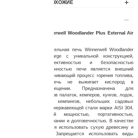
НАЙДИТЕ ПОХОЖИЕ
ОПИСАНИЕ
Походная печь Winnerwell Woodlander Plus External Air
Large
Универсальная отопительная печь Winnerwell Woodlander
раз в 2 недели
Plus External Air Large с уникальной конструкцией,
максимальной эффективностью и безопасностью
эксплуатации. Особенностью печи является внешний
забор воздуха обеспечивающий процесс горения топлива,
благодаря этому печь не выжигает кислород в
отапливаемом помещении. Предназначена для
отопления любых типов палаток, кемперов, кунгов, лодок,
охотничьих зимовий, кемпингов, небольших садовых
домов. Выполнена из нержавеющей стали марки AISI 304.
Отличается высокой мощностью, портативностью,
простотой в использовании и долговечностью. В качестве
топлива рекомендуется использовать сухую древесину и
топливные брикеты. Запрещается использовать виды