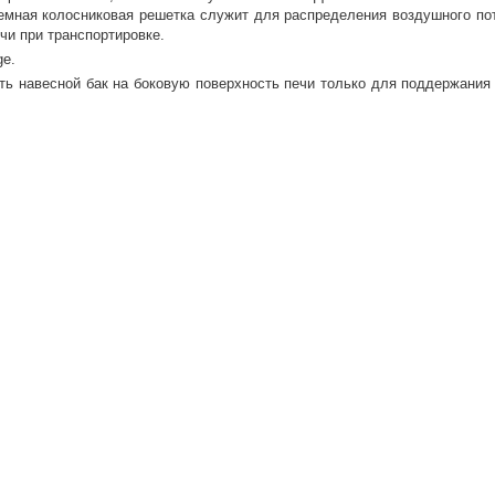
мная колосниковая решетка служит для распределения воздушного пот
чи при транспортировке.
ge.
ь навесной бак на боковую поверхность печи только для поддержания
раз в 2 недели