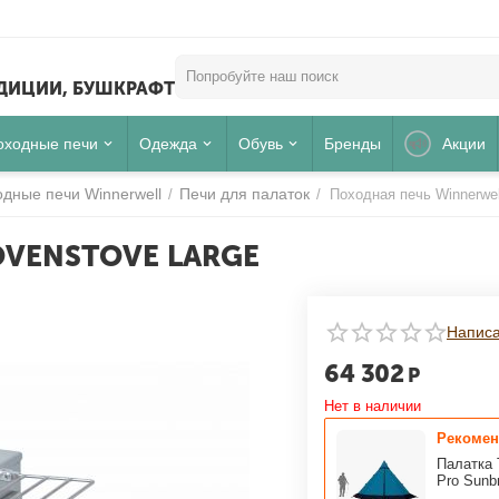
ЕДИЦИИ, БУШКРАФТ
оходные печи
Одежда
Обувь
Бренды
Акции
дные печи Winnerwell
Печи для палаток
/
/
Походная печь Winnerwel
OVENSTOVE LARGE
Написа
Для клиентов всех банков
64 302
Р
РАЗБЕЙТЕ
ОПЛАТУ
Нет в наличии
НА ЧАСТИ
БЕЗ ПЕРЕПЛАТ
Рекомен
Палатка 
Pro Sunbr