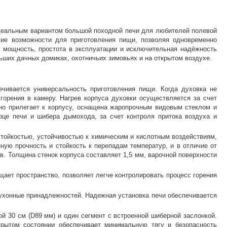
 идеальным вариантом большой походной печи для любителей полевой
кие возможности для приготовления пищи, позволяя одновременно
ая мощность, простота в эксплуатации и исключительная надёжность
льших дачных домиках, охотничьих зимовьях и на открытом воздухе.
ечивается универсальность приготовления пищи. Когда духовка не
горения в камеру. Нагрев корпуса духовки осуществляется за счет
тно прилегает к корпусу, оснащена жаропрочным видовым стеклом и
це печи и шибера дымохода, за счет контроля притока воздуха и
тойкостью, устойчивостью к химическим и кислотным воздействиям,
ую прочность и стойкость к перепадам температур, и в отличие от
. Толщина стенок корпуса составляет 1,5 мм, варочной поверхности
ает пространство, позволяет легче контролировать процесс горения
кухонные принадлежностей. Надежная установка печи обеспечивается
й 30 см (D89 мм) и один сегмент с встроенной шиберной заслонкой.
крытом состоянии обеспечивает минимальную тягу и безопасность