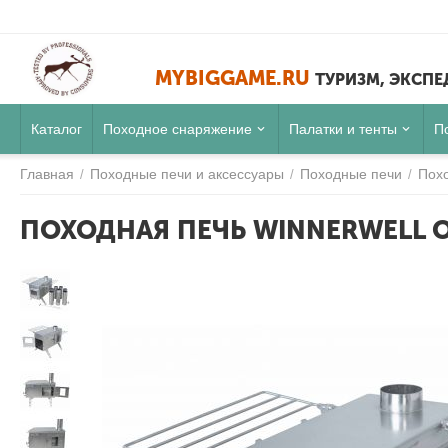
MYBIGGAME.RU
ТУРИЗМ, ЭКСП
Каталог
Походное снаряжение
Палатки и тенты
П
Главная
Походные печи и аксессуары
Походные печи
Похо
/
/
/
ПОХОДНАЯ ПЕЧЬ WINNERWELL 