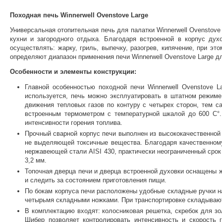
Походная печь Winnerwell Ovenstove Large
Универсальная отопительная печь для палатки Winnerwell Ovenstov
кухни и загородного отдыха. Благодаря встроенной в корпус ду
осуществлять: жарку, гриль, выпечку, разогрев, кипячение, при э
определяют диапазон применения печи Winnerwell Ovenstove Large д
Особенности и элементы конструкции:
Главной особенностью походной печи Winnerwell Ovenstove L
используется, печь можно эксплуатировать в штатном режиме
движения тепловых газов по контуру с четырех сторон, тем 
встроенным термометром с температурной шкалой до 600 С°.
интенсивности горения топлива.
Прочный сварной корпус печи выполнен из высококачественной
не выделяющей токсичные вещества. Благодаря качественному
нержавеющей стали AISI 430, практически неограниченный срок
3,2 мм.
Топочная дверца печи и дверца встроенной духовки оснащены ж
и следить за состоянием приготовления пищи.
По бокам корпуса печи расположены удобные складные ручки н
четырьмя складными ножками. При транспортировке складывают
В комплектацию входят: колосниковая решетка, скребок для зо
Шибер позволяет контролировать интенсивность и скорость