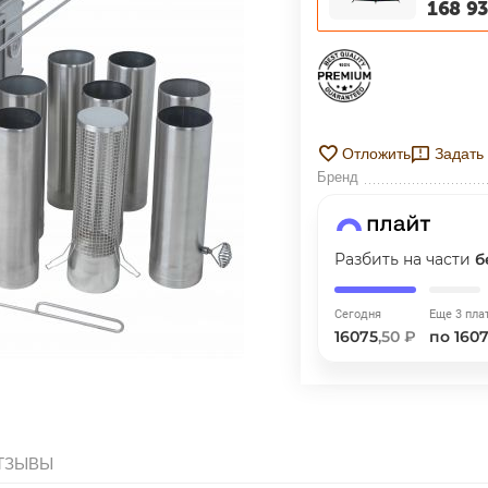
168 9
ГРАФИК ПЛАТЕЖЕЙ
Сегодня
25
%
Отложить
Задать
Бренд
Добавляйте товары
в корзину
Разбить на части
б
Сегодня
Еще 3 пла
Оплачивайте сегодня только
16075
,50 ₽
по 160
25
% картой любого банка
Получайте товар
выбранный способом
ТЗЫВЫ