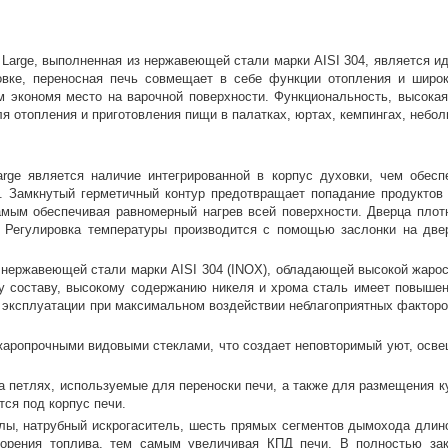
Оставшиеся
75
% будут
списываться
с вашей карты
по
25
%
каждые 2 недели
e Large, выполненная из нержавеющей стали марки AISI 304, является
ховке, переносная печь совмещает в себе функции отопления и широ
том экономя место на варочной поверхности. Функциональность, высок
ля отопления и приготовления пищи в палатках, юртах, кемпингах, небо
Подробнее
об оплате Плайтом
arge является наличие интегрированной в корпус духовки, чем обесп
. Замкнутый герметичный контур предотвращает попадание продуктов 
самым обеспечивая равномерный нагрев всей поверхности. Дверца пло
 Регулировка температуры производится с помощью заслонки на двер
 нержавеющей стали марки AISI 304 (INOX), обладающей высокой жарос
25
 составу, высокому содержанию никеля и хрома сталь имеет повышенн
раз в 2
 эксплуатации при максимальном воздействии неблагоприятных факторов
Остались вопросы?
недели
8 800 302-02-51
аропрочными видовыми стеклами, что создает неповторимый уют, освещ
plait.ru
а петлях, используемые для переноски печи, а также для размещения 
ся под корпус печи.
лы, натрубный искрогаситель, шесть прямых сегментов дымохода длино
 горения топлива, тем самым увеличивая КПД печи. В полностью за