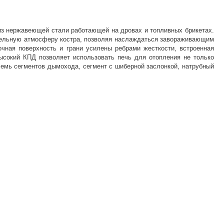
 из нержавеющей стали работающей на дровах и топливных брикетах.
вательную атмосферу костра, позволяя наслаждаться завораживающим
очная поверхность и грани усилены ребрами жесткости, встроенная
ысокий КПД позволяет использовать печь для отопления не только
семь сегментов дымохода, сегмент с шиберной заслонкой, натрубный