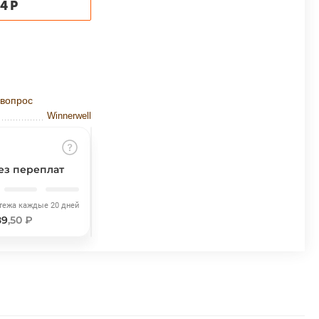
04
Р
 вопрос
Winnerwell
ез переплат
тежа каждые 20 дней
89
,50 ₽