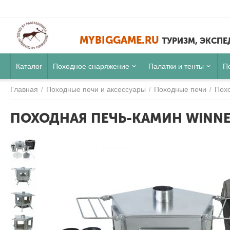
MYBIGGAME.RU
ТУРИЗМ, ЭКСП
Каталог
Походное снаряжение
Палатки и тенты
П
Главная
Походные печи и аксессуары
Походные печи
Похо
/
/
/
ПОХОДНАЯ ПЕЧЬ-КАМИН WINNE