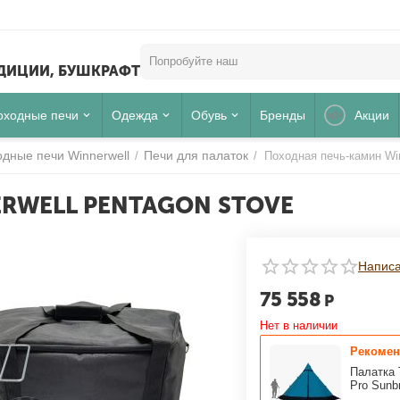
ЕДИЦИИ, БУШКРАФТ
оходные печи
Одежда
Обувь
Бренды
Акции
дные печи Winnerwell
Печи для палаток
/
/
Походная печь-камин Win
RWELL PENTAGON STOVE
Написа
Для клиентов всех банков
75 558
Р
РАЗБЕЙТЕ
ОПЛАТУ
Нет в наличии
НА ЧАСТИ
БЕЗ ПЕРЕПЛАТ
Рекомен
Палатка 
Pro Sunbr