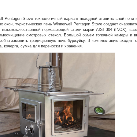
Оставшиеся
75
% будут
списываться
с вашей карты
по
25
%
каждые 2 недели
ell Pentagon Stove технологичный вариант походной отопительной печи
х окон, туристическая печь Winnerwell Pentagon Stove создает очаро
 высококачественной нержавеющей стали марки AISI 304 (INOX), вар
самоочищение смотровых стекол. Большой объем топочной камеры и в
особна заменить традиционную печь буржуйку. В комплектацию входит: 
, кочерга, сумка для переноски и хранения.
Подробнее
об оплате Плайтом
25
раз в 2
Остались вопросы?
недели
8 800 302-02-51
plait.ru