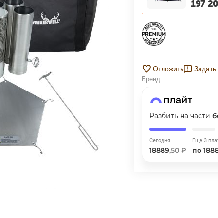
197 2
ГРАФИК ПЛАТЕЖЕЙ
Сегодня
25
%
Отложить
Задать
Бренд
Добавляйте товары
в корзину
Разбить на части
б
Сегодня
Еще 3 пла
Оплачивайте сегодня только
18889
,50 ₽
по 188
25
% картой любого банка
Получайте товар
выбранный способом