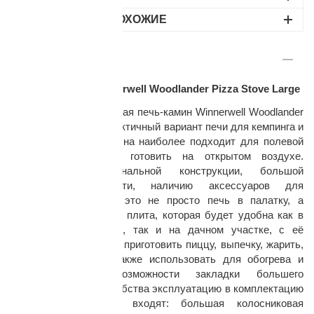
НАЙДИТЕ ПОХОЖИЕ
ОПИСАНИЕ
Походная печь Winnerwell Woodlander Pizza Stove Large
Универсальная походная печь-камин Winnerwell Woodlander
раз в 2 недели
Pizza Stove Large - практичный вариант печи для кемпинга и
отдыха на природе. Она наиболее подходит для полевой
кухни и любителей готовить на открытом воздухе.
Благодаря функциональной конструкции, большой
варочной поверхности, наличию аксессуаров для
приготовления пищи, это не просто печь в палатку, а
полноценная кухонная плита, которая будет удобна как в
туристическом лагере, так и на дачном участке, с её
помощью можно легко приготовить пиццу, выпечку, жарить,
коптить, тушить, а также использовать для обогрева и
отопления. Для возможности закладки большего
количества дров и удобства эксплуатацию в комплектацию
печи дополнительно входят: большая колосниковая