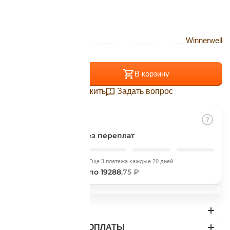
Подробнее
об оплате Плайтом
Бренд
Winnerwell
Остались вопросы?
+
−
25
В корзину
8 800 302-02-51
Отложить
Задать вопрос
plait.ru
раз в 2
недели
Разбить на части
без переплат
Сегодня
Еще 3 платежа каждые 20 дней
19288
,75 ₽
по 19288
,75 ₽
ДОСТАВКА
ВАРИАНТЫ ОПЛАТЫ