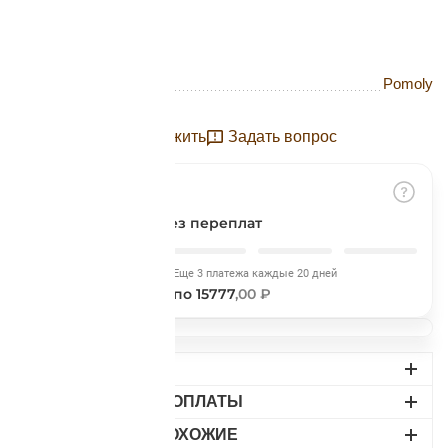
Подробнее
об оплате Плайтом
Бренд
Pomoly
Отложить
Задать вопрос
Остались вопросы?
25
8 800 302-02-51
plait.ru
раз в 2
недели
Разбить на части
без переплат
Сегодня
Еще 3 платежа каждые 20 дней
15777
,00 ₽
по 15777
,00 ₽
ДОСТАВКА
ВАРИАНТЫ ОПЛАТЫ
НАЙДИТЕ ПОХОЖИЕ