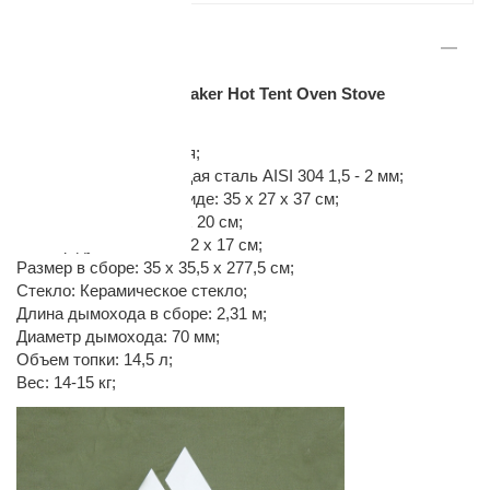
ОПИСАНИЕ
Печь-камин Pomoly Baker Hot Tent Oven Stove
Характеристики:
Комплектация: Базовая;
Материал: Нержавеющая сталь AISI 304 1,5 - 2 мм;
раз в 2 недели
Размер в сложенном виде: 35 х 27 х 37 см;
Размер топки: 33 х 22 х 20 см;
Размер духовки: 33 х 22 х 17 см;
Размер в сборе: 35 х 35,5 х 277,5 см;
Стекло: Керамическое стекло;
Длина дымохода в сборе: 2,31 м;
Диаметр дымохода: 70 мм;
Объем топки: 14,5 л;
Вес: 14-15 кг;