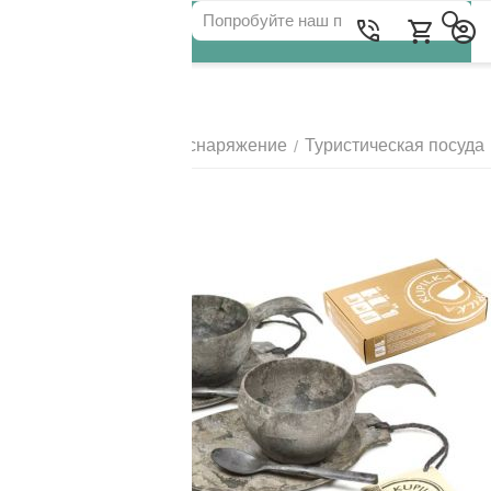
Для клиентов всех банков
Главная
Походное снаряжение
Туристическая посуда
/
/
РАЗБЕЙТЕ
ОПЛАТУ
НА ЧАСТИ
БЕЗ ПЕРЕПЛАТ
ГРАФИК ПЛАТЕЖЕЙ
Сегодня
25
%