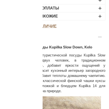
ДОСТАВКА
ВАРИАНТЫ ОПЛАТЫ
НАЙДИТЕ ПОХОЖИЕ
ПОСМОТРЕТЬ НАЛИЧИЕ
ОПИСАНИЕ
раз в 2 недели
Набор походной посуды Kupilka Slow Down, Kelo
Оригинальный набор туристической посуды Kupilka Slow
Down, Kelo для двух человек, в традиционном
скандинавском стиле, добавит яркости ощущений у
походного костра, украсит кухонный интерьер загородного
дома или кемпинга, добавит теплоты домашнему чаепитию.
Идеальное сочетание классической финской чашки куксы
Kupilka 21 с чайной ложкой и блюдцем Kupilka 14 для
атмосферного отдыха на природе.