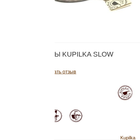
Добавляйте товары
в корзину
Оплачивайте сегодня только
КОД:
KUP SDWKР
25
% картой любого банка
НАБОР ПОСУДЫ KUPILKA SLOW
DOWN, KELO
Получайте товар
Написать отзыв
выбранный способом
5 532
Р
В наличии
Оставшиеся
75
% будут
списываться
с вашей карты
по
25
%
каждые 2 недели
Бренд
Kupilka