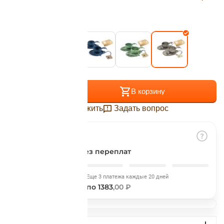
Подробнее
об оплате Плайтом
Цвет:
Kelo
Остались вопросы?
25
8 800 302-02-51
+
−
В корзину
plait.ru
раз в 2
недели
Отложить
Задать вопрос
Разбить на части
без переплат
Сегодня
Еще 3 платежа каждые 20 дней
1383
,00 ₽
по 1383
,00 ₽