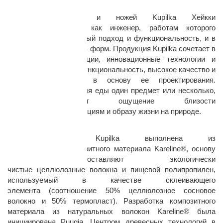
Дизайн:
Дизайнер посуды и ножей Kupilka Хейкки
Койвурова известен как инженер, работам которого
свойственны практичный подход и функциональность, и в
то же время изящность форм. Продукция Kupilka сочетает в
себе финские традиции, инновационные технологии и
лучшие материалы. Функциональность, высокое качество и
эстетичность легли в основу ее проектирования.
Используете ли вы для еды один предмет или несколько,
Kupilka придаст ощущение близости
к скандинавским традициям и образу жизни на природе.
Особенности:
Вся посуда Kupilka выполнена из
патентованного композитного материала Kareline®, основу
которого составляют экологически
чистые целлюлозные волокна и пищевой полипропилен,
используемый в качестве склеивающего
элемента (соотношение 50% целлюлозное сосновое
волокно и 50% термопласт). Разработка композитного
материала из натуральных волокон Kareline® была
инициирована Puugia, Центром древесных технологий в