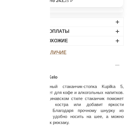
243
,25 ₽
по 243
,25 ₽
ДОСТАВКА
ВАРИАНТЫ ОПЛАТЫ
НАЙДИТЕ ПОХОЖИЕ
раз в 2 недели
ПОСМОТРЕТЬ НАЛИЧИЕ
ОПИСАНИЕ
Стаканчик Kupilka 5, Kelo
Оригинальный походный стаканчик-стопка Kupilka 5,
Kelo идеально подойдет для кофе и алкогольных напитков.
Выполненный в скандинавском стиле стаканчик поможет
скоротать время у костра или добавит яркости
праздничному столу. Благодаря прочному шнурку из
оленьей кожи, стопку удобно носить на шее, а можно
привязать на пояс или к рюкзаку.