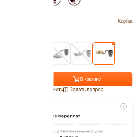
Подробнее
об оплате Плайтом
Бренд
Kupilka
Цвет:
Kelo
Остались вопросы?
25
8 800 302-02-51
plait.ru
раз в 2
недели
+
−
В корзину
Отложить
Задать вопрос
Разбить на части
без переплат
Сегодня
Еще 3 платежа каждые 20 дней