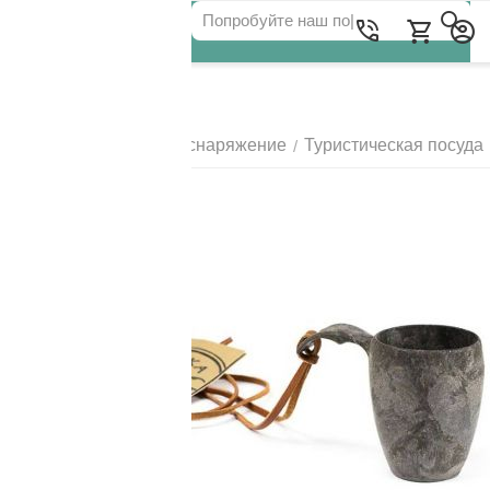
Для клиентов всех банков
Главная
Походное снаряжение
Туристическая посуда
/
/
РАЗБЕЙТЕ
ОПЛАТУ
НА ЧАСТИ
БЕЗ ПЕРЕПЛАТ
ГРАФИК ПЛАТЕЖЕЙ
Сегодня
25
%