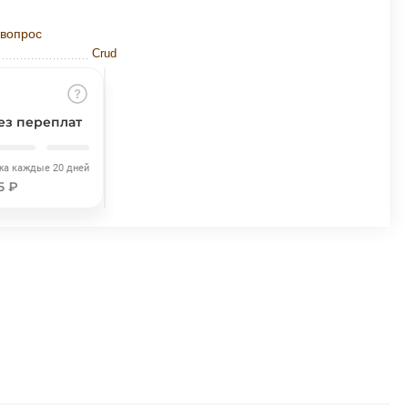
 вопрос
Crud
ез переплат
жа каждые 20 дней
5 ₽