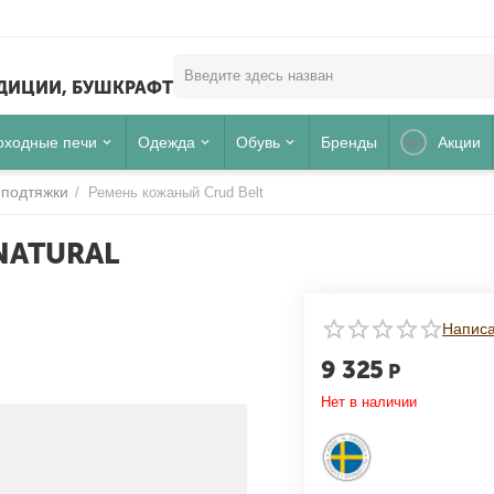
ЕДИЦИИ, БУШКРАФТ
оходные печи
Одежда
Обувь
Бренды
Акции
 подтяжки
/
Ремень кожаный Crud Belt
NATURAL
Для клиентов всех банков
Написа
9 325
РАЗБЕЙТЕ
ОПЛАТУ
Р
Нет в наличии
НА ЧАСТИ
БЕЗ ПЕРЕПЛАТ