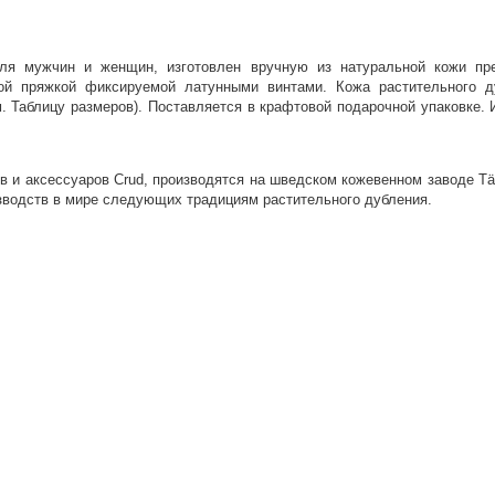
Оставшиеся
75
% будут
списываться
с вашей карты
по
25
%
каждые 2 недели
 для мужчин и женщин, изготовлен вручную из натуральной кожи 
овой пряжкой фиксируемой латунными винтами. Кожа растительного 
м. Таблицу размеров). Поставляется в крафтовой подарочной упаковке
Подробнее
об оплате Плайтом
ов и аксессуаров Crud, производятся на шведском кожевенном заводе Tä
изводств в мире следующих традициям растительного дубления.
25
раз в 2
Остались вопросы?
недели
8 800 302-02-51
plait.ru