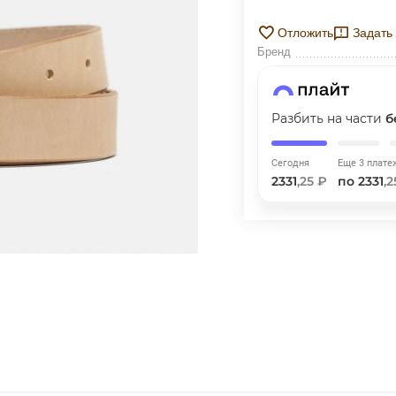
ГРАФИК ПЛАТЕЖЕЙ
Отложить
Задать
Бренд
Сегодня
25
%
Разбить на части
б
Сегодня
Еще 3 плате
2331
,25 ₽
по 2331
,2
Добавляйте товары
в корзину
Оплачивайте сегодня только
25
% картой любого банка
Получайте товар
выбранный способом