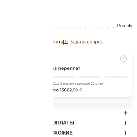
Подробнее
об оплате Плайтом
Бренд
Pomoly
Отложить
Задать вопрос
Остались вопросы?
25
8 800 302-02-51
plait.ru
раз в 2
недели
Разбить на части
без переплат
Сегодня
Еще 3 платежа каждые 20 дней
15862
,50 ₽
по 15862
,50 ₽
ДОСТАВКА
ВАРИАНТЫ ОПЛАТЫ
НАЙДИТЕ ПОХОЖИЕ