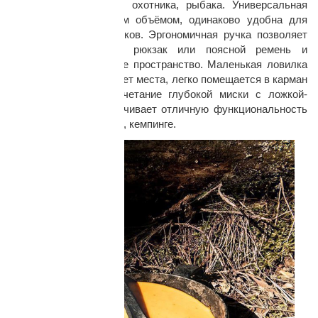
подарка для туриста, охотника, рыбака. Универсальная
миска, с оптимальным объёмом, одинаково удобна для
горячей пищи и напитков. Эргономичная ручка позволяет
подвесить миску на рюкзак или поясной ремень и
сэкономить внутреннее пространство. Маленькая ловилка
практически не занимает места, легко помещается в карман
брюк или куртки. Сочетание глубокой миски с ложкой-
вилкой Kupilka обеспечивает отличную функциональность
в путешествии, походе, кемпинге.