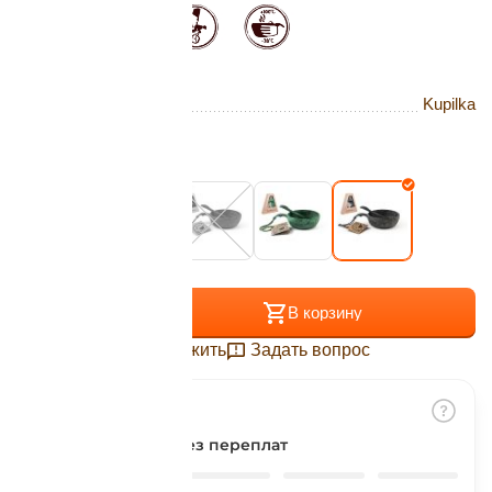
Подробнее
об оплате Плайтом
Бренд
Kupilka
Остались вопросы?
25
Цвет:
Kelo
8 800 302-02-51
plait.ru
раз в 2
недели
+
−
В корзину
Отложить
Задать вопрос
Разбить на части
без переплат