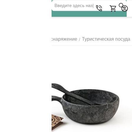
Для клиентов всех банков
Главная
Походное снаряжение
Туристическая посуда
/
/
РАЗБЕЙТЕ
ОПЛАТУ
НА ЧАСТИ
БЕЗ ПЕРЕПЛАТ
ГРАФИК ПЛАТЕЖЕЙ
Сегодня
25
%