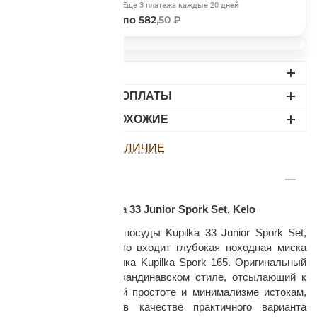
Сегодня
Еще 3 платежа каждые 20 дней
582
,50 ₽
по 582
,50 ₽
ДОСТАВКА
ВАРИАНТЫ ОПЛАТЫ
раз в 2 недели
НАЙДИТЕ ПОХОЖИЕ
ПОСМОТРЕТЬ НАЛИЧИЕ
ОПИСАНИЕ
Набор посуды Kupilka 33 Junior Spork Set, Kelo
Набор туристической посуды Kupilka 33 Junior Spork Set,
Kelo, в состав которого входит глубокая походная миска
Kupilka 33 и ложка-вилка Kupilka Spork 165. Оригинальный
комплект посуды в скандинавском стиле, отсылающий к
традиционным в своей простоте и минимализме истокам,
идеально подходит в качестве практичного варианта