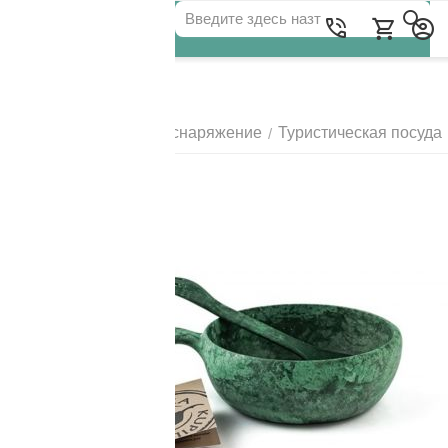
Для клиентов всех банков
Главная
Походное снаряжение
Туристическая посуда
/
/
РАЗБЕЙТЕ
ОПЛАТУ
НА ЧАСТИ
БЕЗ ПЕРЕПЛАТ
ГРАФИК ПЛАТЕЖЕЙ
Сегодня
25
%