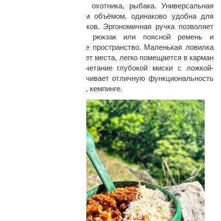
подарка для туриста, охотника, рыбака. Универсальная
миска, с оптимальным объёмом, одинаково удобна для
горячей пищи и напитков. Эргономичная ручка позволяет
подвесить миску на рюкзак или поясной ремень и
сэкономить внутреннее пространство. Маленькая ловилка
практически не занимает места, легко помещается в карман
брюк или куртки. Сочетание глубокой миски с ложкой-
вилкой Kupilka обеспечивает отличную функциональность
в путешествии, походе, кемпинге.