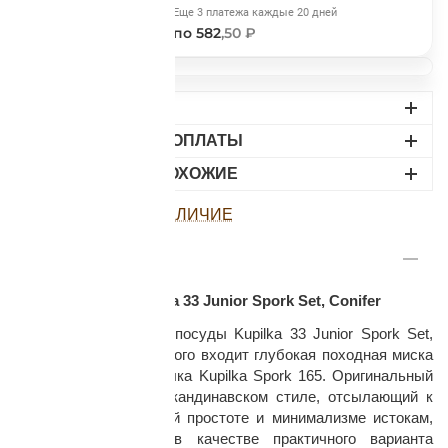
Сегодня
Еще 3 платежа каждые 20 дней
582
,50 ₽
по 582
,50 ₽
ДОСТАВКА
ВАРИАНТЫ ОПЛАТЫ
раз в 2 недели
НАЙДИТЕ ПОХОЖИЕ
ПОСМОТРЕТЬ НАЛИЧИЕ
ОПИСАНИЕ
Набор посуды Kupilka 33 Junior Spork Set, Conifer
Набор туристической посуды Kupilka 33 Junior Spork Set,
Conifer, в состав которого входит глубокая походная миска
Kupilka 33 и ложка-вилка Kupilka Spork 165. Оригинальный
комплект посуды в скандинавском стиле, отсылающий к
традиционным в своей простоте и минимализме истокам,
идеально подходит в качестве практичного варианта