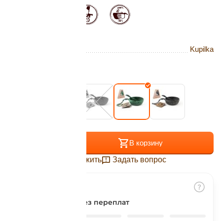
Подробнее
об оплате Плайтом
Бренд
Kupilka
Остались вопросы?
25
Цвет:
Conifer
8 800 302-02-51
plait.ru
раз в 2
недели
+
−
В корзину
Отложить
Задать вопрос
Разбить на части
без переплат