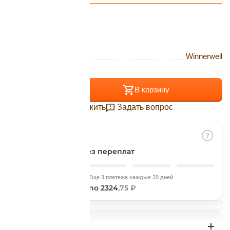
Подробнее
об оплате Плайтом
Бренд
Winnerwell
Остались вопросы?
25
8 800 302-02-51
+
−
В корзину
plait.ru
раз в 2
Отложить
Задать вопрос
недели
Разбить на части
без переплат
Сегодня
Еще 3 платежа каждые 20 дней
2324
,75 ₽
по 2324
,75 ₽
ДОСТАВКА