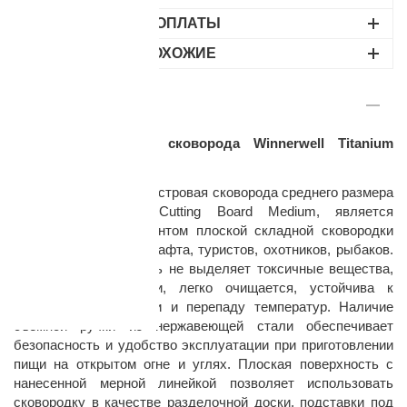
ВАРИАНТЫ ОПЛАТЫ
НАЙДИТЕ ПОХОЖИЕ
ОПИСАНИЕ
Плоская костровая сковорода Winnerwell Titanium
раз в 2 недели
Cutting Board Medium
Титановая походная костровая сковорода среднего размера
Winnerwell Titanium Cutting Board Medium, является
универсальным вариантом плоской складной сковородки
для любителей бушкрафта, туристов, охотников, рыбаков.
Титановая поверхность не выделяет токсичные вещества,
не впитывает запахи, легко очищается, устойчива к
коррозии, деформации и перепаду температур. Наличие
съемной ручки из нержавеющей стали обеспечивает
безопасность и удобство эксплуатации при приготовлении
пищи на открытом огне и углях. Плоская поверхность с
нанесенной мерной линейкой позволяет использовать
сковородку в качестве разделочной доски, подставки под