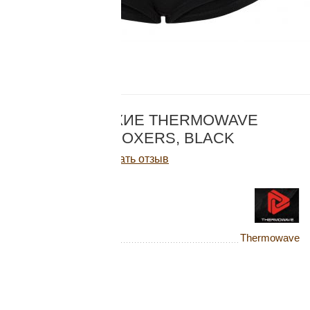
Добавляйте товары
в корзину
Оплачивайте сегодня только
КОД:
ML-W
25
% картой любого банка
ТРУСЫ ЖЕНСКИЕ THERMOWAVE
MERINO LIFE BOXERS, BLACK
Получайте товар
Написать отзыв
выбранный способом
2 930
Р
В наличии
Оставшиеся
75
% будут
списываться
с вашей карты
Бренд
Thermowave
по
25
%
каждые 2 недели
Цвет:
Black