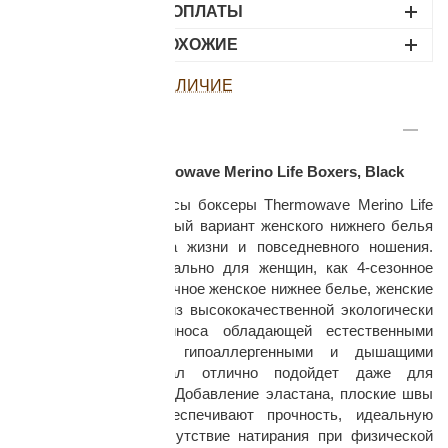
ВАРИАНТЫ ОПЛАТЫ
НАЙДИТЕ ПОХОЖИЕ
ПОСМОТРЕТЬ НАЛИЧИЕ
ОПИСАНИЕ
раз в 2 недели
Трусы женские Thermowave Merino Life Boxers, Black
Удобные женские трусы боксеры Thermowave Merino Life
Boxers, Black идеальный вариант женского нижнего белья
для активного образа жизни и повседневного ношения.
Разработанные специально для женщин, как 4-сезонное
универсальное эластичное женское нижнее белье, женские
боксеры выполнены из высококачественной экологически
чистой шерсти мериноса обладающей естественными
антибактериальными, гипоаллергенными и дышащими
свойствами. Материал отлично подойдет даже для
чувствительной кожи. Добавление эластана, плоские швы
и широкий пояс обеспечивают прочность, идеальную
посадку, комфорт, отсутствие натирания при физической