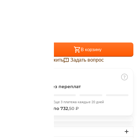
Подробнее
об оплате Плайтом
Размер:
XS
Остались вопросы?
25
+
−
8 800 302-02-51
В корзину
plait.ru
раз в 2
Отложить
Задать вопрос
недели
Разбить на части
без переплат
Сегодня
Еще 3 платежа каждые 20 дней
732
,50 ₽
по 732
,50 ₽
ДОСТАВКА