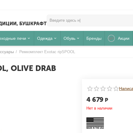
ЕДИЦИИ, БУШКРАФТ
оходные печи
Одежда
Обувь
Бренды
Акции
ессуары
/
Ремкомплект Exotac ripSPOOL
, OLIVE DRAB
Для клиентов всех банков
Написа
4 679
Р
РАЗБЕЙТЕ
ОПЛАТУ
Нет в наличии
НА ЧАСТИ
БЕЗ ПЕРЕПЛАТ