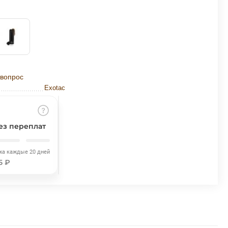
 вопрос
Exotac
ез переплат
жа каждые 20 дней
5 ₽