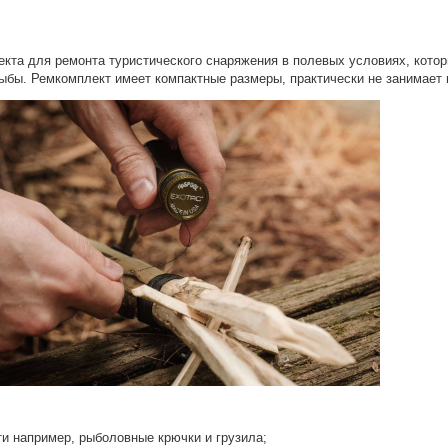
Оставшиеся
75
% будут
списываться
с вашей карты
по
25
%
каждые 2 недели
екта для ремонта туристического снаряжения в полевых условиях, кот
 рыбы. Ремкомплект имеет компактные размеры, практически не занимает
Подробнее
об оплате Плайтом
25
раз в 2
Остались вопросы?
недели
8 800 302-02-51
plait.ru
и например, рыболовные крючки и грузила;