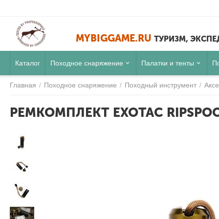
MYBIGGAME.RU
ТУРИЗМ, ЭКСП
Каталог
Походное снаряжение
Палатки и тенты
П
Главная
Походное снаряжение
Походный инструмент
Акс
/
/
/
РЕМКОМПЛЕКТ EXOTAC RIPSPOOL