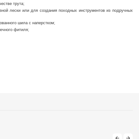
естве трута;
овной лески или для создания походных инструментов из подручных
ованного шила с наперстком;
вечного фитиля;