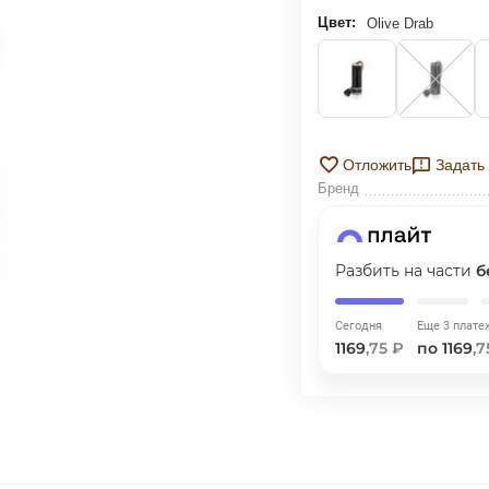
ГРАФИК ПЛАТЕЖЕЙ
Цвет:
Olive Drab
Сегодня
25
%
Отложить
Задать
Бренд
Добавляйте товары
в корзину
Разбить на части
б
Оплачивайте сегодня только
Сегодня
Еще 3 плате
1169
,75 ₽
по 1169
,7
25
% картой любого банка
Получайте товар
выбранный способом