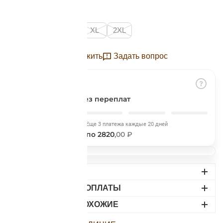
Подробнее
Размер:
об оплате Плайтом
S
M
L
XL
2XL
Отложить
Задать вопрос
Остались вопросы?
25
8 800 302-02-51
plait.ru
раз в 2
Разбить на части
без переплат
недели
Сегодня
Еще 3 платежа каждые 20 дней
2820
,00 ₽
по 2820
,00 ₽
ДОСТАВКА
ВАРИАНТЫ ОПЛАТЫ
НАЙДИТЕ ПОХОЖИЕ