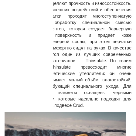
кевларовые нити определяют прочность и износостойкость.
Для защиты кожи от внешних воздействий и обеспечения
долговечности, перчатки проходят многоступенчатую
ручную финишную обработку специальной смесью
натуральных ингредиентов, которая создает барьерную
водоотталкивающую поверхность и придаёт коже
сладковатый запах северной сосны, при этом перчатки
остаются мягкими и комфортно сидят на руках. В качестве
подкладки используется один из лучших современных
термоизоляционных материалов — Thinsulate. По своим
характеристикам Thinsulate превосходит многие
натуральные и синтетические утеплители: он очень
тёплый, при этом занимает малый объём, влагостойкий,
долговечный, не требующий специального ухода. Для
удобной переноски манжеты оснащены черными
латунными люверсами, которые идеально подходят для
крепления карабина на подвесе Crud.