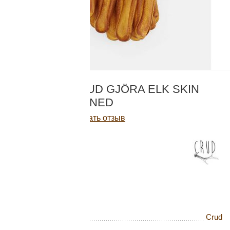
Добавляйте товары
в корзину
Оплачивайте сегодня только
КОД:
Cr-GEST
25
% картой любого банка
ПЕРЧАТКИ CRUD GJÖRA ELK SKIN
THINSULATE LINED
Получайте товар
Написать отзыв
выбранный способом
11 280
Р
Нет в наличии
Оставшиеся
75
% будут
списываться
с вашей карты
по
25
%
каждые 2 недели
Бренд
Crud