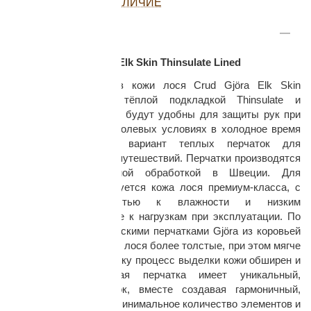
ПОСМОТРЕТЬ НАЛИЧИЕ
ОПИСАНИЕ
Перчатки Crud Gjöra Elk Skin Thinsulate Lined
Прочные перчатки из кожи лося Crud Gjöra Elk Skin
Thinsulate Lined, с тёплой подкладкой Thinsulate и
удлиненной манжетой, будут удобны для защиты рук при
раз в 2 недели
выполнении работ в полевых условиях в холодное время
года - практичный вариант теплых перчаток для
бушкрафта, туризма, путешествий. Перчатки производятся
в США, с финишной обработкой в Швеции. Для
изготовления используется кожа лося премиум-класса, с
высокой устойчивостью к влажности и низким
температурам, а также к нагрузкам при эксплуатации. По
сравнению с классическими перчатками Gjöra из коровьей
кожи, перчатки из кожи лося более толстые, при этом мягче
и эластичней. Поскольку процесс выделки кожи обширен и
индивидуален, каждая перчатка имеет уникальный,
неповторимый рисунок, вместе создавая гармоничный,
классический стиль. Минимальное количество элементов и