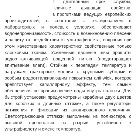
Autentic, гарантирует длительный срок службы,
износостойкость, отличные дышащие свойства.
Тщательная обработка пропитками ведущих европейских
производителей, в сочетании с тестированием в
лабораторных и полевых условиях, обеспечивают
водонепроницаемость, стойкость к возникновению плесени
и защиту от воздействия от ультрафиолета, сохраняя при
этом качественные характеристики свойственные только
хлопковым тканям. Усиленные двойные швы прошиты
водоотталкивающей вощенной нитью (предотвращает
впитывание влаги). Стойкие к перепадам температур и
нагрузкам тракторные молнии с крупными зубцами и
особым водоотталкивающим покрытием anti-wick, которое
препятствует капиллярному эффекту, тем самым
обеспечивая не проникновение воды внутрь палатки. Для
быстрой установки предусмотрены карабины двух цветов
для коротких и длинных оттяжек, а также регуляторы
натяжения и фиксации из анодированного алюминия.
Светоотражающие оттяжки выполнены из полиэстера, с
высокой прочностью на разрыв, устойчивого к
ультрафиолету и смене температур.