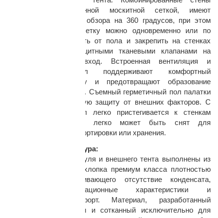
палатки, с встроенной москитной сеткой, имеют
уникальную функцию обзора на 360 градусов, при этом
ткань и москитную сетку можно одновременно или по
отдельности отстегнуть от пола и закрепить на стенках
палатки. Окна с защитными тканевыми клапанами на
молниях. Высокий вход. Встроенная вентиляция и
дышащий материал поддерживают комфортный
микроклимат в жару и предотвращают образование
конденсата в непогоду. Съемный герметичный пол палатки
обеспечивает надёжную защиту от внешних факторов. С
помощью молнии пол легко пристегивается к стенкам
палатки, и так же легко может быть снят для
обслуживания, транспортировки или хранения.
Материалы и фурнитура:
Материал жилого модуля и внешнего тента выполнены из
высококачественного хлопка премиум класса плотностью
220 гр/м2, обеспечивающего отсутствие конденсата,
высокие эксплуатационные характеристики и
максимальный комфорт. Материал, разработанный
собственными силами и сотканный исключительно для