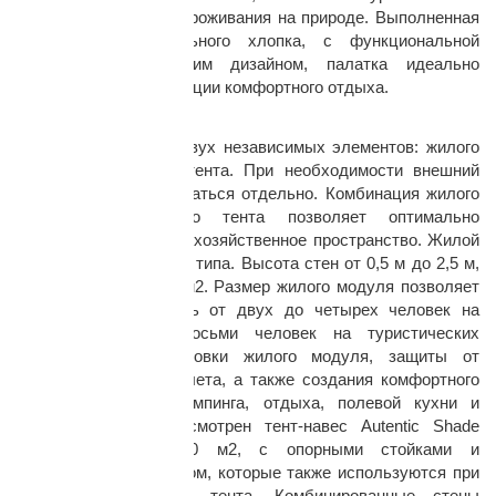
лагеря, длительного проживания на природе. Выполненная
из 100 % натурального хлопка, с функциональной
конструкцией и ярким дизайном, палатка идеально
подходит для организации комфортного отдыха.
Конструкция:
Палатка состоит из двух независимых элементов: жилого
модуля и внешнего тента. При необходимости внешний
раз в 2 недели
тент может использоваться отдельно. Комбинация жилого
модуля и внешенго тента позволяет оптимально
формировать жилое и хозяйственное пространство. Жилой
модуль бескаркасного типа. Высота стен от 0,5 м до 2,5 м,
площадь по полу 10 м2. Размер жилого модуля позволяет
комфортно разместить от двух до четырех человек на
кроватях или до восьми человек на туристических
ковриках. Для установки жилого модуля, защиты от
осадков и ультрафиолета, а также создания комфортного
пространства для кемпинга, отдыха, полевой кухни и
других задач, предусмотрен тент-навес Autentic Shade
Patrol, площадью 20 м2, с опорными стойками и
горизонтальным шестом, которые также используются при
отдельной установки тента. Комбинированные стены