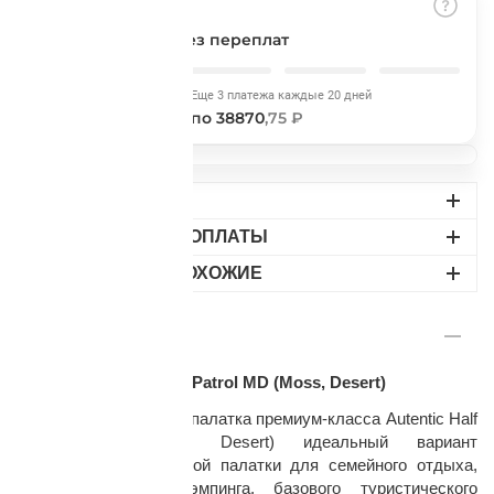
Подробнее
об оплате Плайтом
Разбить на части
без переплат
Сегодня
Еще 3 платежа каждые 20 дней
38870
,75 ₽
по 38870
,75 ₽
Остались вопросы?
25
8 800 302-02-51
ДОСТАВКА
plait.ru
раз в 2
ВАРИАНТЫ ОПЛАТЫ
недели
НАЙДИТЕ ПОХОЖИЕ
ОПИСАНИЕ
Палатка Autentic Half Patrol MD (Moss, Desert)
Большая кемпинговая палатка премиум-класса Autentic Half
Patrol MD (Moss, Desert) идеальный вариант
вместительной, высокой палатки для семейного отдыха,
автопутешествий, глэмпинга, базового туристического