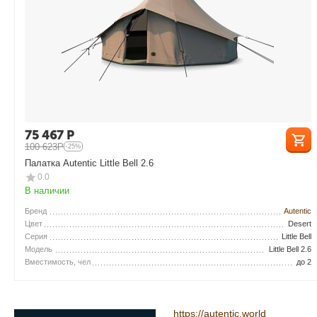
75 467
Р
100 623
Р
-25%
Палатка Autentic Little Bell 2.6
0.0
В наличии
Бренд
Autentic
Цвет
Desert
Серия
Little Bell
Модель
Little Bell 2.6
Вместимость, чел
до 2
https://autentic.world