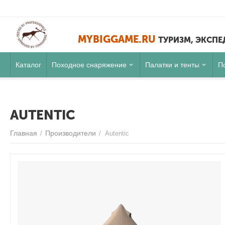
MYBIGGAME.RU
ТУРИЗМ, ЭКСП
Каталог
Походное снаряжение
Палатки и тенты
П
AUTENTIC
Главная
Производители
/
/
Autentic