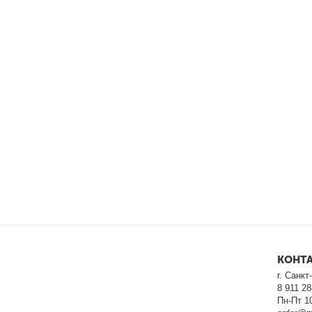
КОНТ
г. Санк
8 911 28
Пн-Пт 10