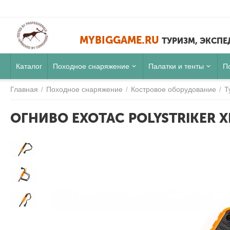
MYBIGGAME.RU
ТУРИЗМ, ЭКСП
Каталог
Походное снаряжение
Палатки и тенты
П
Главная
Походное снаряжение
Костровое оборудование
Т
/
/
/
ОГНИВО EXOTAC POLYSTRIKER X