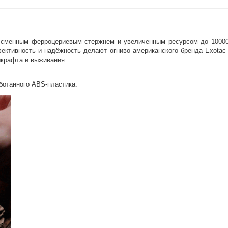
Получайте товар
выбранный способом
о сменным ферроцериевым стержнем и увеличенным ресурсом до 10000
ективность и надёжность делают огниво американского бренда Exotac 
Оставшиеся
75
% будут
списываться
ушкрафта и выживания.
с вашей карты
по
25
%
каждые 2 недели
аботанного ABS-пластика.
Подробнее
об оплате Плайтом
25
раз в 2
Остались вопросы?
недели
8 800 302-02-51