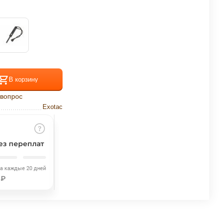
В корзину
 вопрос
Exotac
ез переплат
жа каждые 20 дней
 ₽