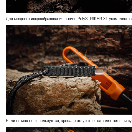
Для мощного искрообразования огниво PolySTRIKER XL укомплектов
Если огниво не используется, кресало аккуратно вставляется в нишу