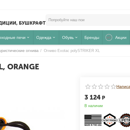
ЕДИЦИИ, БУШКРАФТ
оходные печи
Одежда
Обувь
Бренды
Акции
уристические огнива
/
Огниво Exotac polySTRIKER XL
L, ORANGE
Написа
3 124
Р
В наличии
Для клиентов всех банков
РАЗБЕЙТЕ
ОПЛАТУ