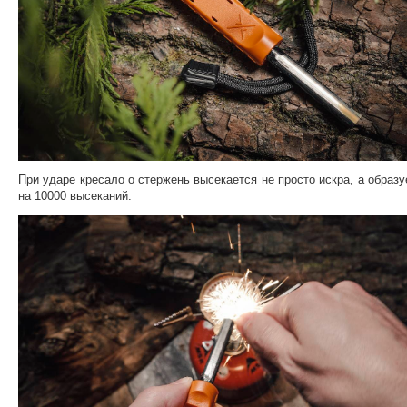
При ударе кресало о стержень высекается не просто искра, а образ
на 10000 высеканий.