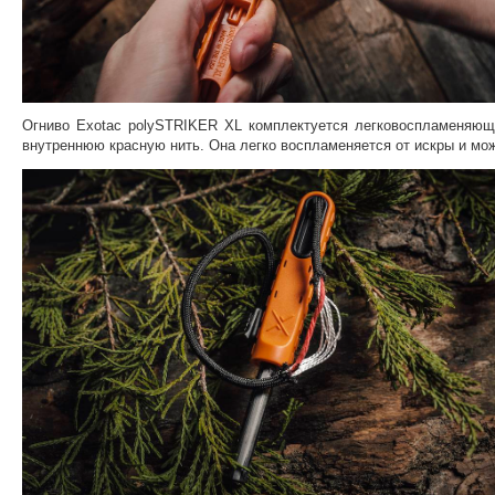
Огниво Exotac polySTRIKER XL комплектуется легковоспламеняющи
внутреннюю красную нить. Она легко воспламеняется от искры и може