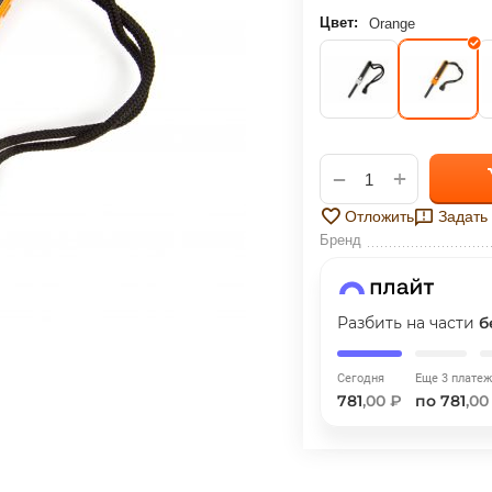
НА ЧАСТИ
БЕЗ ПЕРЕПЛАТ
Цвет:
Orange
ГРАФИК ПЛАТЕЖЕЙ
+
−
Сегодня
25
%
Отложить
Задать
Бренд
Разбить на части
б
Добавляйте товары
в корзину
Сегодня
Еще 3 плате
781
,00 ₽
по 781
,00
Оплачивайте сегодня только
25
% картой любого банка