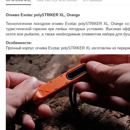
Огниво Exotac polySTRIKER XL, Orange
Технологичное походное огниво Exotac polySTRIKER XL, Orange с
туристической горелки при любых погодных условиях. Высокая эфф
охоте или рыбалке, а также необходимым элементом набора для б
Особенности:
Прочный корпус огнива Exotac polySTRIKER XL изготовлен из перер