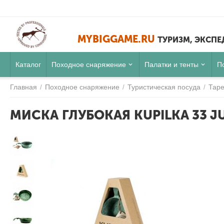
MYBIGGAME.RU
ТУРИЗМ, ЭКСП
Каталог
Походное снаряжение
Палатки и тенты
П
Главная
Походное снаряжение
Туристическая посуда
Таре
/
/
/
МИСКА ГЛУБОКАЯ KUPILKA 33 JU