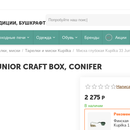
ЕДИЦИИ, БУШКРАФТ
оходные печи
Одежда
Обувь
Бренды
Акции
лки, миски
Тарелки и миски Kupilka
/
/
Миска глубокая Kupilka 33 Juni
NIOR CRAFT BOX, CONIFER
Написа
2 275
Для клиентов всех банков
Р
В наличии
РАЗБЕЙТЕ
ОПЛАТУ
Рекомен
НА ЧАСТИ
БЕЗ ПЕРЕПЛАТ
Финская 
Kupilka 1