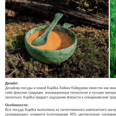
Дизайн:
Дизайнер посуды и ножей Kupilka Хейкки Койвурова известен как ин
себе финские традиции, инновационные технологии и лучшие матери
несколько, Kupilka придаст ощущение близости к скандинавским тра
Особенности:
Вся посуда Kupilka выполнена из патентованного композитного мат
склеивающего элемента (соотношение 50% целлюлозное сосновое в