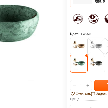
‍555‍
Р
ГРАФИК ПЛАТЕЖЕЙ
Сегодня
25
%
Цвет:
Conifer
Добавляйте товары
в корзину
Оплачивайте сегодня только
+
−
25
% картой любого банка
Отложить
Задать
Бренд
Получайте товар
выбранный способом