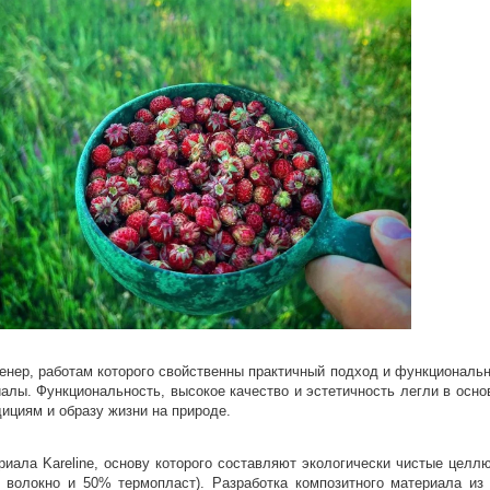
раз в 2 недели
женер, работам которого свойственны практичный подход и функционально
алы. Функциональность, высокое качество и эстетичность легли в осно
дициям и образу жизни на природе.
ериала Kareline, основу которого составляют экологически чистые цел
олокно и 50% термопласт). Разработка композитного материала из 