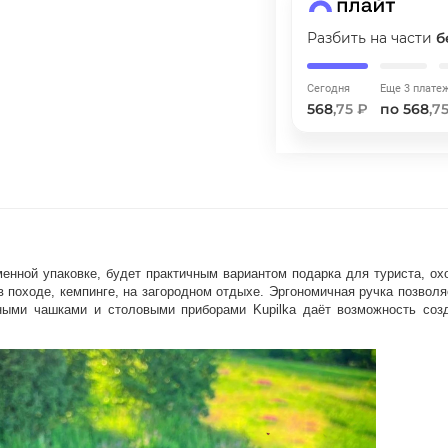
Разбить на части
б
Оставшиеся
75
% будут
списываться
с вашей карты
по
25
%
каждые 2 недели
Сегодня
Еще 3 плате
568
,75 ₽
по 568
,7
Подробнее
об оплате Плайтом
фирменной упаковке, будет практичным вариантом подарка для туриста, о
 походе, кемпинге, на загородном отдыхе. Эргономичная ручка позвол
25
ными чашками и столовыми приборами Kupilka даёт возможность соз
раз в 2
Остались вопросы?
недели
8 800 302-02-51
plait.ru