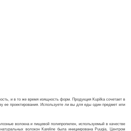
сть, и в то же время изящность форм. Продукция Kupilka сочетает в
ву ее проектирования. Используете ли вы для еды один предмет или
люлозные волокна и пищевой полипропилен, используемый в качестве
натуральных волокон Kareline была инициирована Puugia, Центром