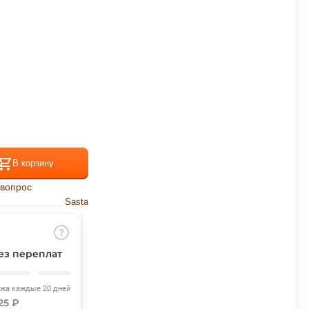
В корзину
 вопрос
Sasta
ез переплат
ежа каждые 20 дней
,25 ₽