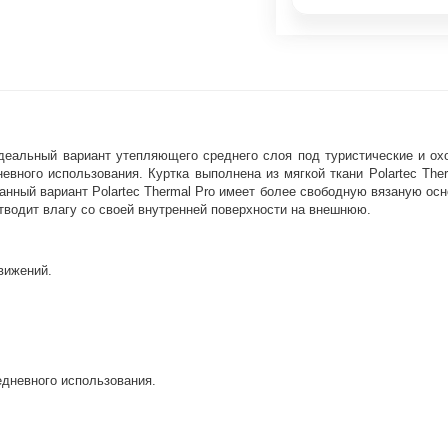
Оставшиеся
75
% будут
списываться
с вашей карты
по
25
%
каждые 2 недели
Подробнее
об оплате Плайтом
 идеальный вариант утепляющего среднего слоя под туристические и ох
вного использования. Куртка выполнена из мягкой ткани Polartec The
ванный вариант Polartec Thermal Pro имеет более свободную вязаную о
тводит влагу со своей внутренней поверхности на внешнюю.
25
вижений.
раз в 2
Остались вопросы?
недели
8 800 302-02-51
plait.ru
едневного использования.