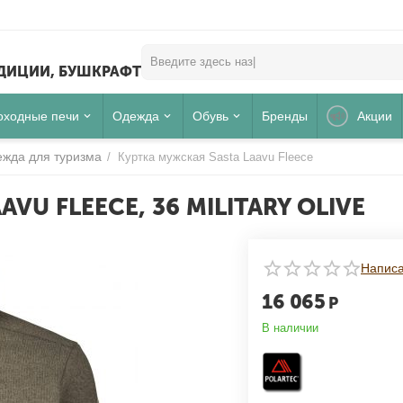
ЕДИЦИИ, БУШКРАФТ
оходные печи
Одежда
Обувь
Бренды
Акции
жда для туризма
/
Куртка мужская Sasta Laavu Fleece
U FLEECE, 36 MILITARY OLIVE
Для клиентов всех банков
Написа
16 065
Р
РАЗБЕЙТЕ
ОПЛАТУ
В наличии
НА ЧАСТИ
БЕЗ ПЕРЕПЛАТ