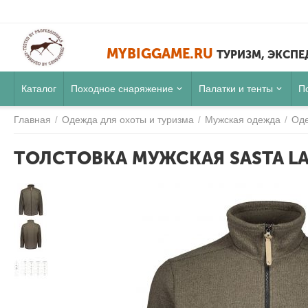
MYBIGGAME.RU
ТУРИЗМ, ЭКСП
Каталог
Походное снаряжение
Палатки и тенты
П
Главная
Одежда для охоты и туризма
Мужская одежда
Оде
/
/
/
ТОЛСТОВКА МУЖСКАЯ SASTA LAAV