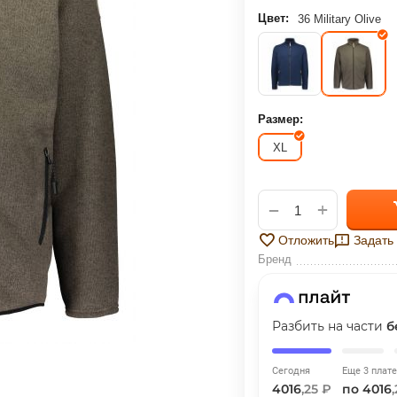
ГРАФИК ПЛАТЕЖЕЙ
Цвет:
36 Military Olive
Сегодня
25
%
Размер:
XL
Добавляйте товары
в корзину
+
−
Отложить
Задать
Бренд
Оплачивайте сегодня только
25
% картой любого банка
Разбить на части
б
Получайте товар
выбранный способом
Сегодня
Еще 3 плат
4016
,25 ₽
по 4016