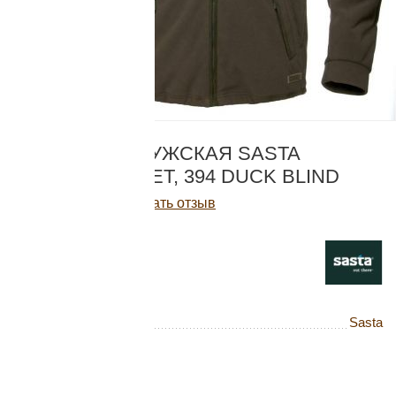
Добавляйте товары
в корзину
Оплачивайте сегодня только
КОД:
716
25
% картой любого банка
ТОЛСТОВКА МУЖСКАЯ SASTA
HUNTER JACKET, 394 DUCK BLIND
Получайте товар
Написать отзыв
выбранный способом
11 849
Р
В наличии
Оставшиеся
75
% будут
Куртка флисовая
списываться
с вашей карты
по
25
%
каждые 2 недели
Бренд
Sasta
Цвет:
39 Dark Forest