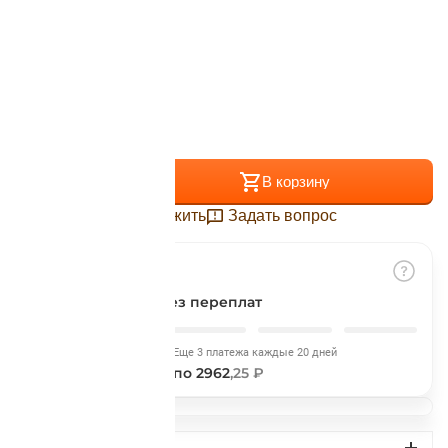
Подробнее
об оплате Плайтом
Размер:
XL
Остались вопросы?
25
8 800 302-02-51
+
−
В корзину
plait.ru
раз в 2
недели
Отложить
Задать вопрос
Разбить на части
без переплат
Сегодня
Еще 3 платежа каждые 20 дней
2962
,25 ₽
по 2962
,25 ₽
ДОСТАВКА