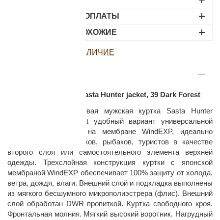
ВАРИАНТЫ ОПЛАТЫ
НАЙДИТЕ ПОХОЖИЕ
ПОСМОТРЕТЬ НАЛИЧИЕ
ОПИСАНИЕ
раз в 2 недели
Толстовка мужская Sasta Hunter jacket, 39 Dark Forest
Функциональная полевая мужская куртка Sasta Hunter
jacket, 39 Dark Forest удобный вариант универсальной
флисовой толстовки на мембране WindEXP, идеально
подходит для охотников, рыбаков, туристов в качестве
второго слоя или самостоятельного элемента верхней
одежды. Трехслойная конструкция куртки с японской
мембраной WindEXP обеспечивает 100% защиту от холода,
ветра, дождя, влаги. Внешний слой и подкладка выполнены
из мягкого бесшумного микрополиэстрера (флис). Внешний
слой обработан DWR пропиткой. Куртка свободного кроя.
Фронтальная молния. Мягкий высокий воротник. Нагрудный