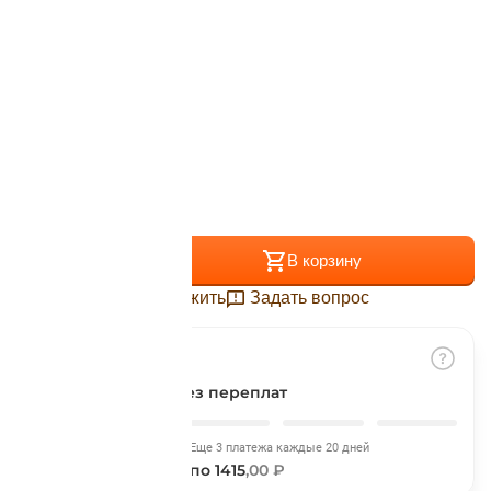
Подробнее
Цвет:
Forest Green
об оплате Плайтом
Остались вопросы?
Размер:
25
8 800 302-02-51
S
M
plait.ru
раз в 2
недели
+
−
В корзину
Отложить
Задать вопрос
Разбить на части
без переплат
Сегодня
Еще 3 платежа каждые 20 дней
1415
,00 ₽
по 1415
,00 ₽