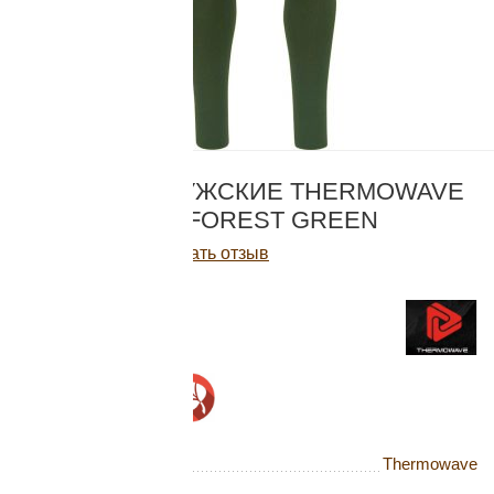
Добавляйте товары
в корзину
Оплачивайте сегодня только
КОД:
11LGHT711-780
25
% картой любого банка
КАЛЬСОНЫ МУЖСКИЕ THERMOWAVE
MERINO ONE, FOREST GREEN
Получайте товар
Написать отзыв
выбранный способом
5 660
Р
В наличии
Оставшиеся
75
% будут
списываться
с вашей карты
по
25
%
каждые 2 недели
Бренд
Thermowave