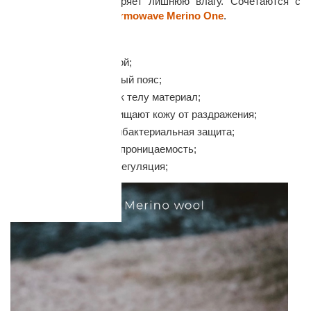
тепло и быстро испаряет лишнюю влагу. Сочетаются с
термофутболками
Thermowave Merino One
.
Особенности:
Анатомический крой;
Широкий эластичный пояс;
Мягкий, приятный к телу материал;
Плоские швы защищают кожу от раздражения;
Естественная антибактериальная защита;
Отличная воздухопроницаемость;
Идеальная терморегуляция;