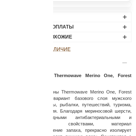
ДОСТАВКА
ВАРИАНТЫ ОПЛАТЫ
НАЙДИТЕ ПОХОЖИЕ
ПОСМОТРЕТЬ НАЛИЧИЕ
раз в 2 недели
ОПИСАНИЕ
Кальсоны мужские Thermowave Merino One, Forest
Green
Мужские термокальсоны Thermowave Merino One, Forest
Green — удобный вариант базового слоя мужского
термобелья для охоты, рыбалки, путешествий, туризма,
повседневного ношения. Благодаря мериносовой шерсти,
обладающей природными антибактериальными и
терморегулирующими свойствами, материал
предотвращает появление запаха, прекрасно изолирует