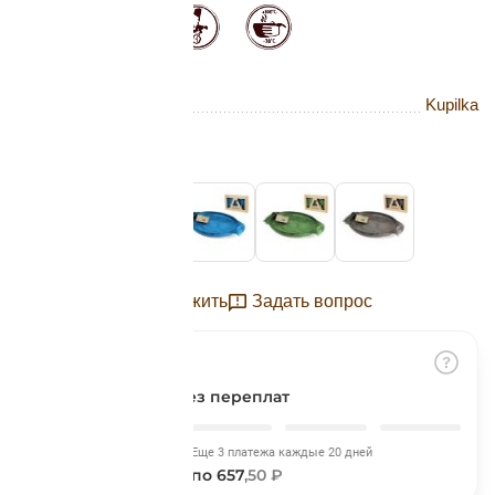
Подробнее
об оплате Плайтом
Бренд
Kupilka
Остались вопросы?
25
Цвет:
Cranberry
8 800 302-02-51
plait.ru
раз в 2
недели
Отложить
Задать вопрос
Разбить на части
без переплат
Сегодня
Еще 3 платежа каждые 20 дней
657
,50 ₽
по 657
,50 ₽