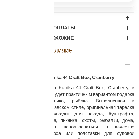
ДОСТАВКА
ВАРИАНТЫ ОПЛАТЫ
НАЙДИТЕ ПОХОЖИЕ
ПОСМОТРЕТЬ НАЛИЧИЕ
раз в 2 недели
ОПИСАНИЕ
Финская тарелка Kupilka 44 Craft Box, Cranberry
Туристическая тарелка Kupilka 44 Craft Box, Cranberry, в
фирменной упаковке, будет практичным вариантом подарка
для туриста, охотника, рыбака. Выполненная в
традиционном скандинавском стиле, оригинальная тарелка
Kypilka идеально подходит для похода, бушкрафта,
путешествий, кемпинга, пикника, охоты, рыбалки, дома,
дачи, также может использоваться в качестве
сервировочного подноса или подставки для суповой