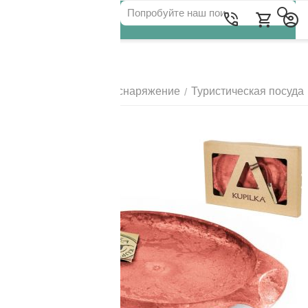
Для клиентов всех банков
Главная
Походное снаряжение
Туристическая посуда
/
/
РАЗБЕЙТЕ
ОПЛАТУ
НА ЧАСТИ
БЕЗ ПЕРЕПЛАТ
ГРАФИК ПЛАТЕЖЕЙ
Сегодня
25
%