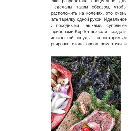
тарелки. Форма тарелки разработана специально для
вторых блюд, ручки сделаны таким образом, чтобы
тарелку можно было расположить на коленях, это очень
удобно, не нужно держать тарелку одной рукой. Идеальное
сочетание тарелки с походными чашками, суповыми
мисками и столовыми приборами Kupilka позволит создать
практичный набор туристической посуды с неповторимым
дизайном, придаст сервировке стола ореол романтики и
приключений.