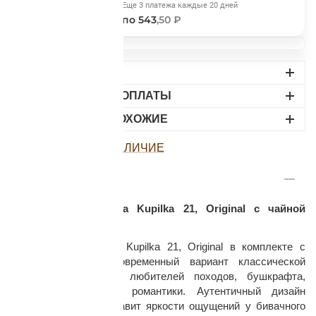
Сегодня
Еще 3 платежа каждые 20 дней
543
,50 ₽
по 543
,50 ₽
ДОСТАВКА
ВАРИАНТЫ ОПЛАТЫ
раз в 2 недели
НАЙДИТЕ ПОХОЖИЕ
ПОСМОТРЕТЬ НАЛИЧИЕ
ОПИСАНИЕ
Финская чашка-кукса Kupilka 21, Original с чайной
ложкой
Туристическая чашка Kupilka 21, Original в комплекте с
чайной ложкой - современный вариант классической
финской куксы для любителей походов, бушкрафта,
активного отдыха и романтики. Аутентичный дизайн
походной кружки добавит яркости ощущений у бивачного