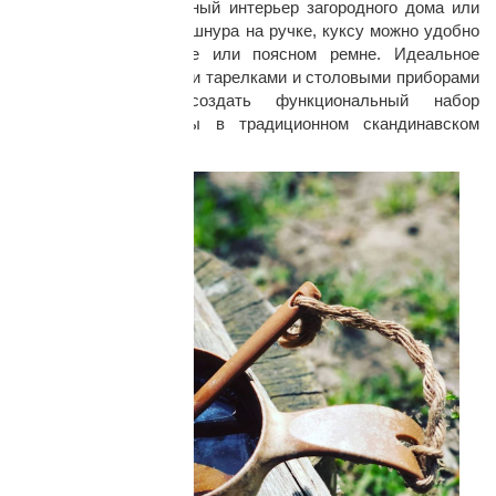
костра, украсит кухонный интерьер загородного дома или
кемпинга. С помощью шнура на ручке, куксу можно удобно
закрепить на рюкзаке или поясном ремне. Идеальное
сочетание с походными тарелками и столовыми приборами
Kupilka позволит создать функциональный набор
туристической посуды в традиционном скандинавском
стиле.