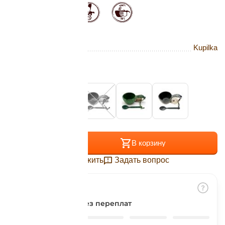
Подробнее
об оплате Плайтом
Бренд
Kupilka
Остались вопросы?
25
Цвет:
Original
8 800 302-02-51
plait.ru
раз в 2
недели
+
−
В корзину
Отложить
Задать вопрос
Разбить на части
без переплат