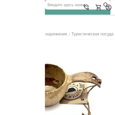
Для клиентов всех банков
Главная
Походное снаряжение
Туристическая посуда
/
/
РАЗБЕЙТЕ
ОПЛАТУ
НА ЧАСТИ
БЕЗ ПЕРЕПЛАТ
ГРАФИК ПЛАТЕЖЕЙ
Сегодня
25
%