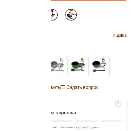
Подробнее
об оплате Плайтом
Бренд
Kupilka
Остались вопросы?
25
8 800 302-02-51
Цвет:
Original
plait.ru
раз в 2
недели
Отложить
Задать вопрос
Разбить на части
без переплат
Сегодня
Еще 3 платежа каждые 20 дней