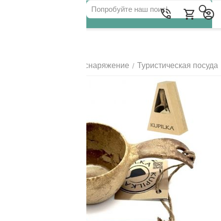
Для клиентов всех банков
Главная
Походное снаряжение
Туристическая посуда
/
/
РАЗБЕЙТЕ
ОПЛАТУ
НА ЧАСТИ
БЕЗ ПЕРЕПЛАТ
ГРАФИК ПЛАТЕЖЕЙ
Сегодня
25
%