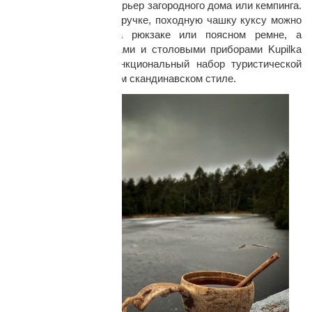
украсит кухонный интерьер загородного дома или кемпинга.
С помощью шнура на ручке, походную чашку куксу можно
удобно закрепить на рюкзаке или поясном ремне, а
комбинация с тарелками и столовыми приборами Kupilka
позволит создать функциональный набор туристической
посуды в традиционном скандинавском стиле.