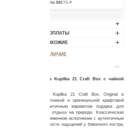
561
,75 ₽
по 561
,75 ₽
ДОСТАВКА
ВАРИАНТЫ ОПЛАТЫ
НАЙДИТЕ ПОХОЖИЕ
раз в 2 недели
ПОСМОТРЕТЬ НАЛИЧИЕ
ОПИСАНИЕ
Финская чашка-кукса Kupilka 21 Craft Box с чайной
ложкой, Original
Туристическая чашка Kupilka 21 Craft Box, Original в
комплекте с чайной ложкой и оригинальной крафтовой
упаковкой будет практичным вариантом подарка для
любителей туризма и отдыха на природе. Классическая
финская кукса, в современном исполнении с аутентичным
дизайном, добавит яркости ощущений у бивачного костра,