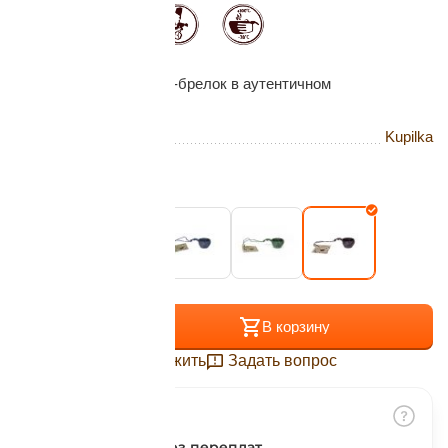
Подробнее
об оплате Плайтом
Миниатюрная чашечка-брелок в аутентичном
скандинавском стиле
Бренд
Kupilka
Остались вопросы?
25
8 800 302-02-51
plait.ru
Цвет:
Kelo
раз в 2
недели
+
−
В корзину
Отложить
Задать вопрос
Разбить на части
без переплат