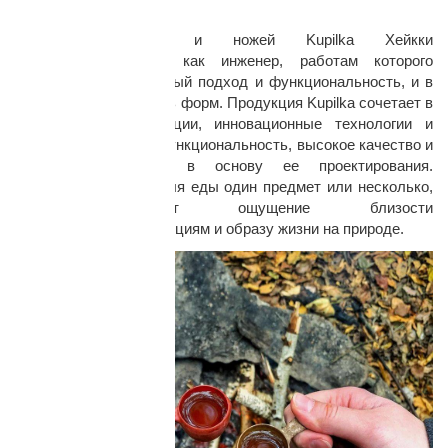
Дизайн:
Дизайнер посуды и ножей Kupilka Хейкки
Койвурова известен как инженер, работам которого
свойственны практичный подход и функциональность, и в
то же время изящность форм. Продукция Kupilka сочетает в
себе финские традиции, инновационные технологии и
лучшие материалы. Функциональность, высокое качество и
эстетичность легли в основу ее проектирования.
Используете ли вы для еды один предмет или несколько,
Kupilka придаст ощущение близости
к скандинавским традициям и образу жизни на природе.