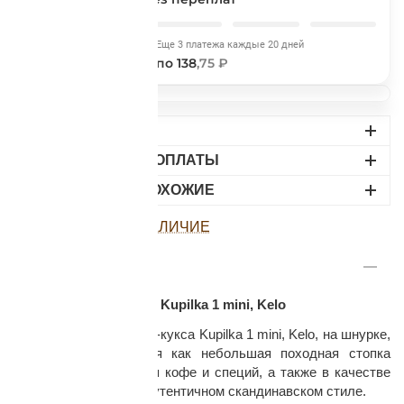
Сегодня
Еще 3 платежа каждые 20 дней
138
,75 ₽
по 138
,75 ₽
ДОСТАВКА
раз в 2 недели
ВАРИАНТЫ ОПЛАТЫ
НАЙДИТЕ ПОХОЖИЕ
ПОСМОТРЕТЬ НАЛИЧИЕ
ОПИСАНИЕ
Финская чашка-кукса Kupilka 1 mini, Kelo
Миниатюрная чашечка-кукса Kupilka 1 mini, Kelo,
на шнурке,
может использоваться как небольшая походная стопка
или мерная чашка для кофе и специй, а также в качестве
стильного брелока в аутентичном скандинавском стиле.