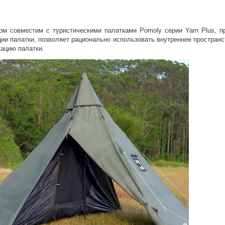
Оставшиеся
75
% будут
списываться
лом совместим с туристическими палатками Pomoly серии Yarn Plus, 
с вашей карты
по
25
%
каждые 2 недели
ции палатки, позволяет рационально использовать внутреннее простра
ацию палатки.
Подробнее
об оплате Плайтом
25
раз в 2
Остались вопросы?
недели
8 800 302-02-51
plait.ru