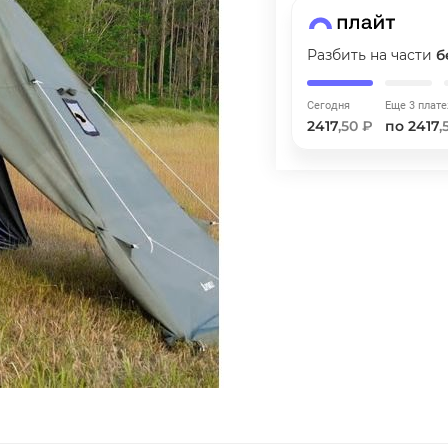
ГРАФИК ПЛАТЕЖЕЙ
Разбить на части
б
Сегодня
Сегодня
Еще 3 плат
25
%
2417
,50 ₽
по 2417
,
Добавляйте товары
в корзину
Оплачивайте сегодня только
25
% картой любого банка
Получайте товар
выбранный способом