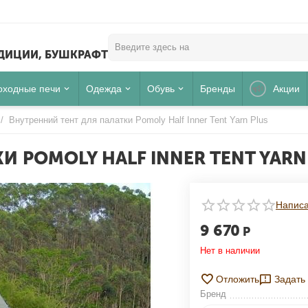
ЕДИЦИИ, БУШКРАФТ
оходные печи
Одежда
Обувь
Бренды
Акции
/
Внутренний тент для палатки Pomoly Half Inner Tent Yarn Plus
 POMOLY HALF INNER TENT YARN
Написа
Для клиентов всех банков
9 670
Р
РАЗБЕЙТЕ
ОПЛАТУ
Нет в наличии
НА ЧАСТИ
БЕЗ ПЕРЕПЛАТ
Отложить
Задать
Бренд