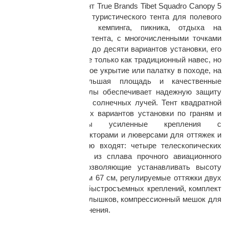
Большой походный тент True Brands Tibet Squadro Canopy 5
x 5, удобный вариант туристического тента для полевого
лагеря, путешествия, кемпинга, пикника, отдыха на
природе. Конструкция тента, с многочисленными точками
крепления, предлагает до десяти вариантов установки, его
можно использовать не только как традиционный навес, но
и как импровизированное укрытие или палатку в походе, на
охоте, рыбалке. Большая площадь и качественные
раз в 2 недели
современные материалы обеспечивает надежную защиту
от непогоды и жарких солнечных лучей. Тент квадратной
формы, для различных вариантов установки по граням и
углам расположены усиленные крепления с
металлическими коннекторами и люверсами для оттяжек и
стоек. В комплектацию входят: четыре телескопических
стойки изготовленные из сплава прочного авиационного
алюминия 7075-T6 позволяющие устанавливать высоту
тента от 85,5 см до 2 м 67 см, регулируемые оттяжки двух
размеров с системой быстросъемных креплений, комплект
титановых силовых колышков, компрессионный мешок для
транспортировки и хранения.
Материал тента: