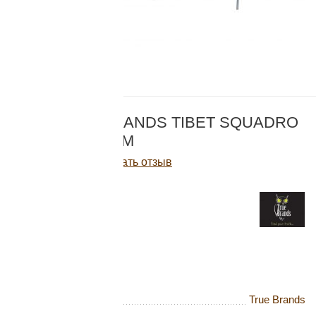
Добавляйте товары
в корзину
Оплачивайте сегодня только
КОД:
25511
25
% картой любого банка
ТЕНТ TRUE BRANDS TIBET SQUADRO
CANOPY 5 X 5 М
Получайте товар
Написать отзыв
выбранный способом
121 440
Р
Нет в наличии
Оставшиеся
75
% будут
списываться
с вашей карты
по
25
%
каждые 2 недели
Бренд
True Brands