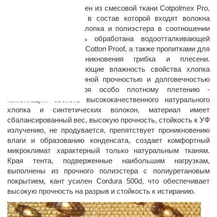
Основной тент выполнен из смесовой ткани Cotpolmex Pro,
плотностью 285 г/м2, в состав которой входят волокна
длинно-штапельного хлопка и полиэстера в соотношении
50 на 50 %. Ткань обработана водоотталкивающей
пропиткой Nikwax Wax Cotton Proof, а также пропитками для
предотвращения возникновения грибка и плесени.
Дышащие и регулирующие влажность свойства хлопка
дополняются повышенной прочностью и долговечностью
полиэстера. Благодаря особо плотному плетению -
комбинации свойств высококачественного натурального
хлопка и синтетических волокон, материал имеет
сбалансированный вес, высокую прочность, стойкость к УФ
излучению, не продувается, препятствует проникновению
влаги и образованию конденсата, создает комфортный
микроклимат характерный только натуральным тканям.
Края тента, подверженные наибольшим нагрузкам,
выполнены из прочного полиэстера с полиуретановым
покрытием, кант усилен Cordura 500d, что обеспечивает
высокую прочность на разрыв и стойкость к истиранию.