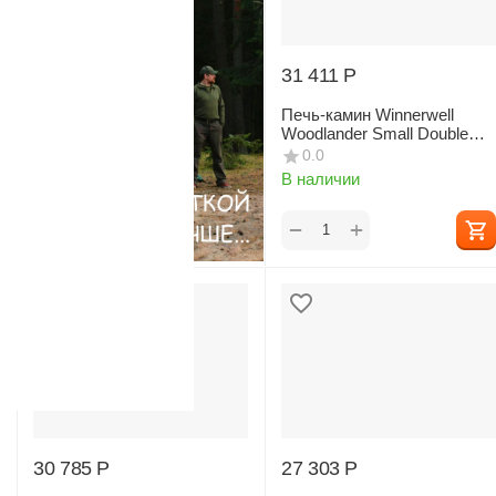
31 411
Р
Печь-камин Winnerwell
Woodlander Small Double
View
0.0
В наличии
+
−
30 785
Р
27 303
Р