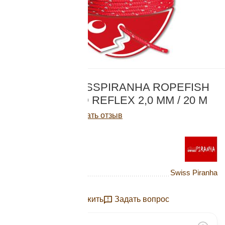
Добавляйте товары
в корзину
Оплачивайте сегодня только
КОД:
653791-RX20
25
% картой любого банка
ОТТЯЖКА SWISSPIRANHA ROPEFISH
DYNEEMA RED REFLEX 2,0 ММ / 20 М
Получайте товар
Написать отзыв
выбранный способом
3 580
Р
Нет в наличии
Оставшиеся
75
% будут
списываться
с вашей карты
Бренд
Swiss Piranha
по
25
%
каждые 2 недели
Отложить
Задать вопрос