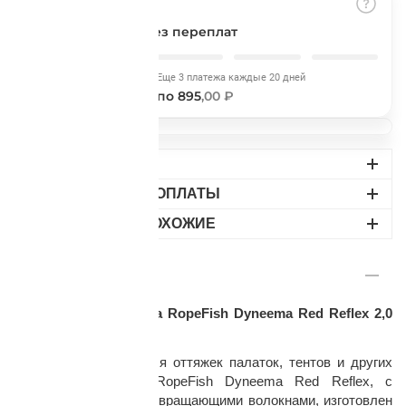
Подробнее
об оплате Плайтом
Разбить на части
без переплат
Сегодня
Еще 3 платежа каждые 20 дней
895
,00 ₽
по 895
,00 ₽
Остались вопросы?
25
8 800 302-02-51
ДОСТАВКА
plait.ru
раз в 2
ВАРИАНТЫ ОПЛАТЫ
недели
НАЙДИТЕ ПОХОЖИЕ
ОПИСАНИЕ
Оттяжка SwissPiranha RopeFish Dyneema Red Reflex 2,0
мм / 20 м
Ультралегкий шнур для оттяжек палаток, тентов и других
задач SwissPiranha RopeFish Dyneema Red Reflex, с
вплетенными световозвращающими волокнами, изготовлен