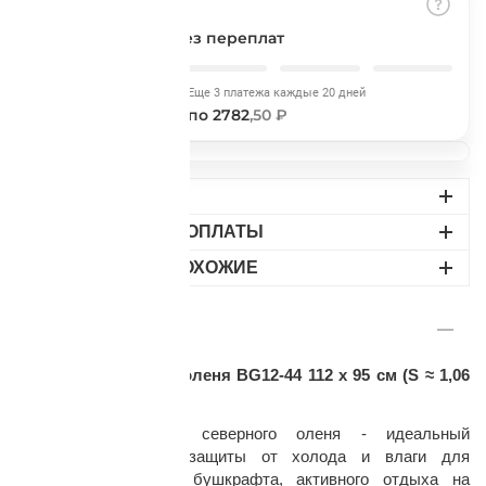
Подробнее
об оплате Плайтом
Разбить на части
без переплат
Сегодня
Еще 3 платежа каждые 20 дней
2782
,50 ₽
по 2782
,50 ₽
Остались вопросы?
25
8 800 302-02-51
ДОСТАВКА
plait.ru
раз в 2
ВАРИАНТЫ ОПЛАТЫ
недели
НАЙДИТЕ ПОХОЖИЕ
ОПИСАНИЕ
Натуральная шкура оленя BG12-44 112 x 95 см (S
≈
1,06
м²)
Натуральная шкура северного оленя - идеальный
природный вариант защиты от холода и влаги для
любителей туризма, бушкрафта, активного отдыха на