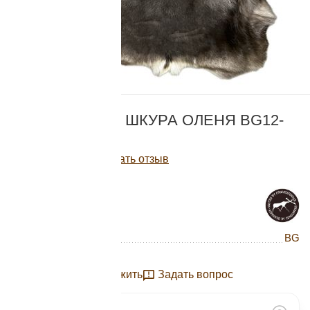
Добавляйте товары
в корзину
Оплачивайте сегодня только
КОД:
BG12-44
25
% картой любого банка
НАТУРАЛЬНАЯ ШКУРА ОЛЕНЯ BG12-
44
Получайте товар
Написать отзыв
выбранный способом
11 130
Р
Нет в наличии
Оставшиеся
75
% будут
списываться
с вашей карты
Бренд
BG
по
25
%
каждые 2 недели
Отложить
Задать вопрос