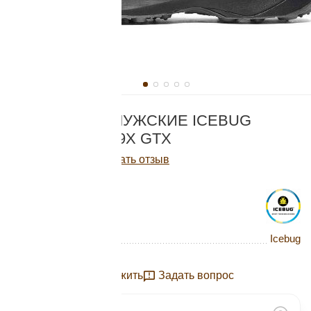
Добавляйте товары
в корзину
Оплачивайте сегодня только
КОД:
F6101-0B
25
% картой любого банка
КРОССОВКИ МУЖСКИЕ ICEBUG
DETOUR M RB9X GTX
Получайте товар
Написать отзыв
выбранный способом
14 678
Р
Нет в наличии
Оставшиеся
75
% будут
списываться
с вашей карты
Бренд
Icebug
по
25
%
каждые 2 недели
Отложить
Задать вопрос