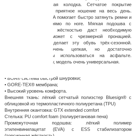
комфорт. Эргономичная колодка. Сетчатое покрытие
гарантирует лёгкое и приятное ношение на весь день.
Система шнуровки BOA помогает быстро затянуть ремни и
«посадить» обувь прямо по ноге. Мягкая подошва с
высокой торсионной жёсткостью даст необходимую
стабильность и поможет с чрезмерной пронацией.
Мембрана Gore-Tex делает эту обувь трёх-сезонной.
Подошва RB9X очень цепкая, но достаточно
раз в 2 недели
износостойкая, чтобы использоваться на асфальте.
Благодаря всему этому, модель очень универсальная.
Характеристики:
• BOA® система быстрой шнуровки;
• GORE-TEX® мембрана;
• Высокий уровень комфорта.
Внешняя ткань: лёгкий сетчатый полиэстер Bluesign® с
облицовкой из термопластичного полиуретана (TPU)
Внутренняя окантовка: GTX extended comfort
Стелька: PU comfort foam (полиуретановая пена)
Промежуточная подошва: лёгкий полимер
этиленвинилацетат (EVA) с ESS стабилизатором
(торсионная жёсткость)