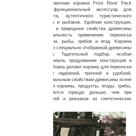
Средняя транспортировочная корзина Frost River Pack
Basket Medium - функциональный аксессуар для
любителей бушкрафта, аутентичного туристического
снаряжения, охотников и рыбаков. Удобная конструкция,
большая вместимость и природные свойства древесины
определяют универсальность применения: переноска
объёмных грузов, дичи, рыбы, грибов и ягод. Корзина
изготовлена вручную из специально отобранной древесины
раз в 2 недели
американского ясеня. Тщательный подбор, особая
термообработка материала, продуманная конструкция и
качественная ручная сборка делают корзину для переноски
грузов по-настоящему надёжной, прочной и удобной.
Благодаря антибактериальным свойствам древесины ясеня
и жёсткой конструкции корзины, продукты, ягоды, грибы,
рыба, дичь сохраняются гораздо дольше, чем при
использовании ёмкостей и рюкзаков из синтетических
материалов.