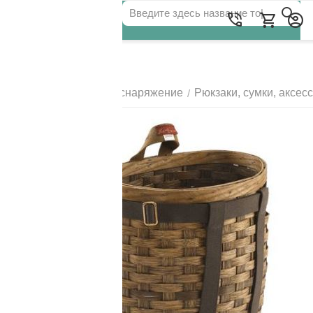
Для клиентов всех банков
Главная
Походное снаряжение
Рюкзаки, сумки, аксес
/
/
РАЗБЕЙТЕ
ОПЛАТУ
НА ЧАСТИ
БЕЗ ПЕРЕПЛАТ
ГРАФИК ПЛАТЕЖЕЙ
Сегодня
25
%