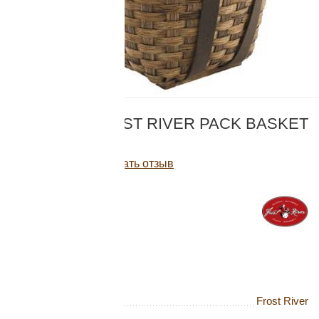
Добавляйте товары
в корзину
Оплачивайте сегодня только
КОД:
415-002-521-002
25
% картой любого банка
КОРЗИНА FROST RIVER PACK BASKET
MEDIUM
Получайте товар
Написать отзыв
выбранный способом
19 411
Р
Нет в наличии
Оставшиеся
75
% будут
списываться
с вашей карты
по
25
%
каждые 2 недели
Бренд
Frost River