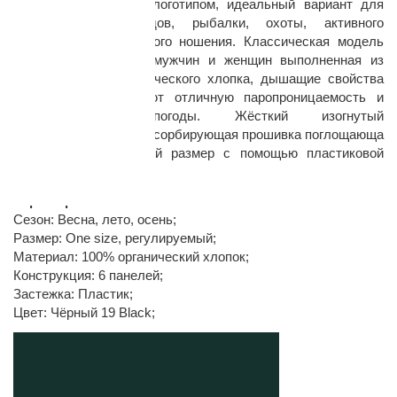
Black
с фирменным логотипом, идеальный вариант для
туристических походов, рыбалки, охоты, активного
отдыха и повседневного ношения. Классическая модель
походной кепки для мужчин и женщин выполненная из
износостойкого органического хлопка, дышащие свойства
которого обеспечивают отличную паропроницаемость и
защиту от непогоды. Жёсткий изогнутый
козырёк, хлопковая абсорбирующая прошивка поглощающа
раз в 2 недели
я влагу, регулируемый размер с помощью пластиковой
застёжки.
Характеристики:
Сезон: Весна, лето, осень;
Размер: One size, регулируемый;
Материал: 100% органический хлопок;
Конструкция: 6 панелей;
Застежка: Пластик;
Цвет: Чёрный 19 Black;