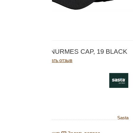
Добавляйте товары
в корзину
Оплачивайте сегодня только
КОД:
20-4011 -0011-1
25
% картой любого банка
КЕПКА SASTA NURMES CAP, 19 BLACK
Написать отзыв
Получайте товар
выбранный способом
3 375
Р
Нет в наличии
Оставшиеся
75
% будут
списываться
с вашей карты
по
25
%
каждые 2 недели
Бренд
Sasta