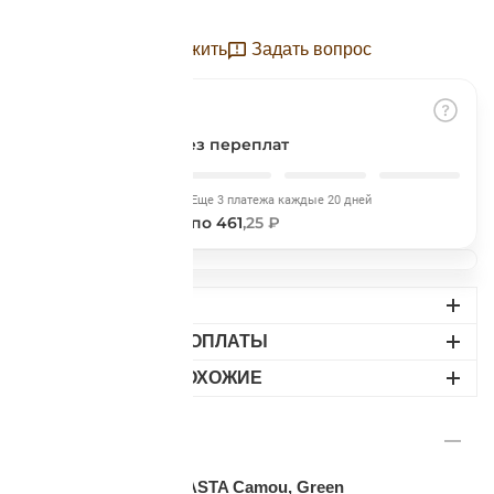
Подробнее
об оплате Плайтом
Отложить
Задать вопрос
Разбить на части
без переплат
Остались вопросы?
25
8 800 302-02-51
Сегодня
Еще 3 платежа каждые 20 дней
plait.ru
раз в 2
461
,25 ₽
по 461
,25 ₽
недели
ДОСТАВКА
ВАРИАНТЫ ОПЛАТЫ
НАЙДИТЕ ПОХОЖИЕ
ОПИСАНИЕ
Футболка мужская SASTA Camou, Green