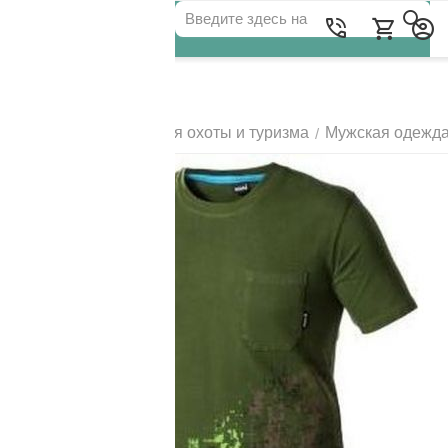
Для клиентов всех банков
Главная
Одежда для охоты и туризма
Мужская одежд
/
/
РАЗБЕЙТЕ
ОПЛАТУ
НА ЧАСТИ
БЕЗ ПЕРЕПЛАТ
ГРАФИК ПЛАТЕЖЕЙ
Сегодня
25
%