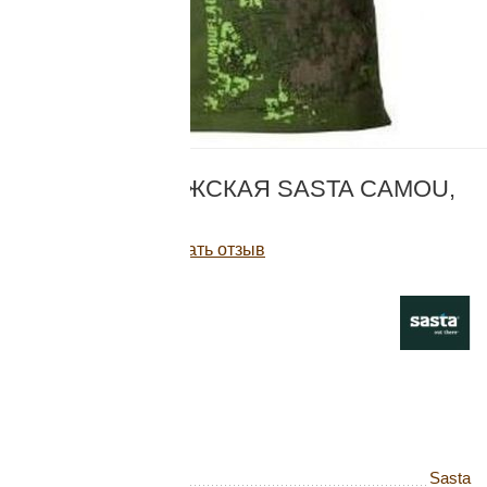
Добавляйте товары
в корзину
Оплачивайте сегодня только
КОД:
252
25
% картой любого банка
ФУТБОЛКА МУЖСКАЯ SASTA CAMOU,
GREEN
Получайте товар
Написать отзыв
выбранный способом
1 845
Р
2 507
Р
-26%
Оставшиеся
75
% будут
Нет в наличии
списываться
с вашей карты
по
25
%
каждые 2 недели
Бренд
Sasta