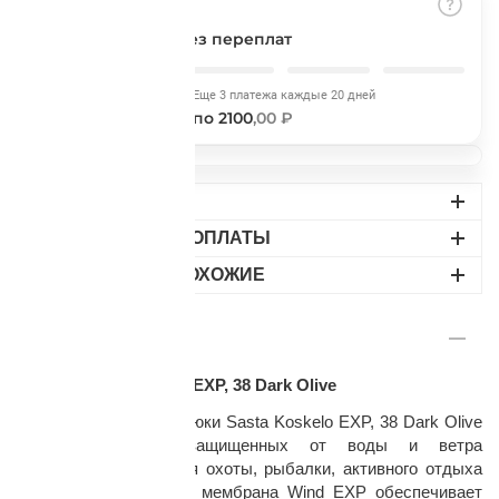
Подробнее
об оплате Плайтом
Разбить на части
без переплат
Сегодня
Еще 3 платежа каждые 20 дней
2100
,00 ₽
по 2100
,00 ₽
Остались вопросы?
25
8 800 302-02-51
ДОСТАВКА
plait.ru
раз в 2
ВАРИАНТЫ ОПЛАТЫ
недели
НАЙДИТЕ ПОХОЖИЕ
ОПИСАНИЕ
Брюки Sasta Koskelo EXP, 38 Dark Olive
Мужские походные брюки Sasta Koskelo EXP, 38 Dark Olive
удобный вариант защищенных от воды и ветра
мембранных брюк для охоты, рыбалки, активного отдыха
на природе. Японская мембрана Wind EXP обеспечивает