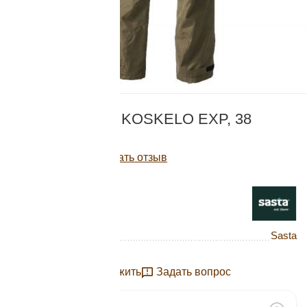
Добавляйте товары
в корзину
Оплачивайте сегодня только
КОД:
785EXP
25
% картой любого банка
БРЮКИ SASTA KOSKELO EXP, 38
DARK OLIVE
Получайте товар
Написать отзыв
выбранный способом
8 400
Р
Нет в наличии
Оставшиеся
75
% будут
списываться
с вашей карты
Бренд
Sasta
по
25
%
каждые 2 недели
Отложить
Задать вопрос