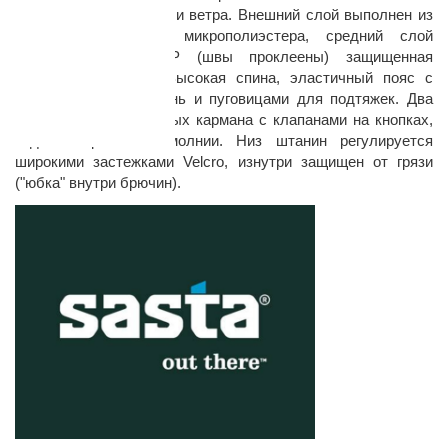
100% защиту от воды и ветра. Внешний слой выполнен из
бесшумного мягкого микрополиэстера, средний слой
мембрана Wind EXP (швы проклеены) защищенная
подкладкой сеткой. Высокая спина, эластичный пояс с
хлястиками под ремень и пуговицами для подтяжек. Два
накладных набедренных кармана с клапанами на кнопках,
задний карман на молнии. Низ штанин регулируется
широкими застежками Velcro, изнутри защищен от грязи
раз в 2 недели
("юбка" внутри брючин).